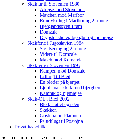
Skaktur til Slovenien 1980
Afrejse mod Slovenien
Matchen mod Maribor
Rundvisning i Maribor og 2. runde
Bjerglandsbyen Fram
Domzale
Drypstenshuler, bjergtur og hjemrejse
Skakferie i Jugoslavien 1984
Sightseeing og 2. runde
Videre til Domzale
Match mod Komenda
Skakferie i Slovenien 1995
Kampen mod Domzale
Udflugt til Bled
En bløder på bjerget
Ljubljana – skak med bjergben
Kamnik og hjemrejse
Skak-OL i Bled 2002
Bled, slottet og søen
Skakken
Gostilna pri Planincu
På udflugt til Postojna
Privatlivspolitik