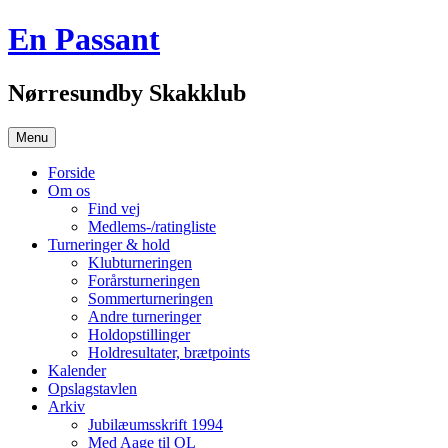
Hop
En Passant
til
indhold
Nørresundby Skakklub
Menu
Forside
Om os
Find vej
Medlems-/ratingliste
Turneringer & hold
Klubturneringen
Forårsturneringen
Sommerturneringen
Andre turneringer
Holdopstillinger
Holdresultater, brætpoints
Kalender
Opslagstavlen
Arkiv
Jubilæumsskrift 1994
Med Aage til OL