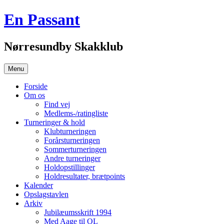
Hop
En Passant
til
indhold
Nørresundby Skakklub
Menu
Forside
Om os
Find vej
Medlems-/ratingliste
Turneringer & hold
Klubturneringen
Forårsturneringen
Sommerturneringen
Andre turneringer
Holdopstillinger
Holdresultater, brætpoints
Kalender
Opslagstavlen
Arkiv
Jubilæumsskrift 1994
Med Aage til OL