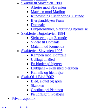
Skaktur til Slovenien 1980
Afrejse mod Slovenien
Matchen mod Maribor
Rundvisning i Maribor og 2. runde
Bjerglandsbyen Fram
Domzale
Drypstenshuler, bjergtur og hjemrejse
Skakferie i Jugoslavien 1984
Sightseeing og 2. runde
Videre til Domzale
Match mod Komenda
Skakferie i Slovenien 1995
Kampen mod Domzale
Udflugt til Bled
En bløder på bjerget
Ljubljana – skak med bjergben
Kamnik og hjemrejse
Skak-OL i Bled 2002
Bled, slottet og søen
Skakken
Gostilna pri Planincu
På udflugt til Postojna
Privatlivspolitik