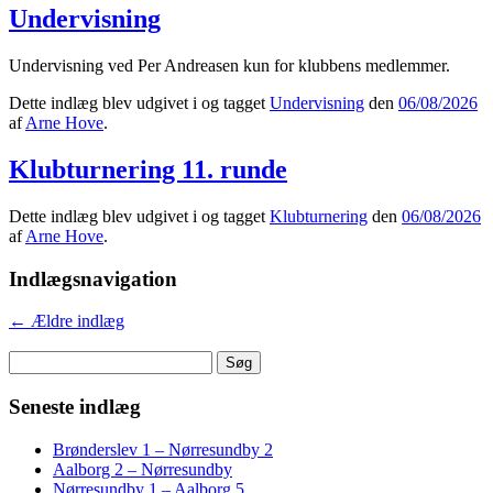
Undervisning
Undervisning ved Per Andreasen kun for klubbens medlemmer.
Dette indlæg blev udgivet i og tagget
Undervisning
den
06/08/2026
af
Arne Hove
.
Klubturnering 11. runde
Dette indlæg blev udgivet i og tagget
Klubturnering
den
06/08/2026
af
Arne Hove
.
Indlægsnavigation
←
Ældre indlæg
Søg
efter:
Seneste indlæg
Brønderslev 1 – Nørresundby 2
Aalborg 2 – Nørresundby
Nørresundby 1 – Aalborg 5