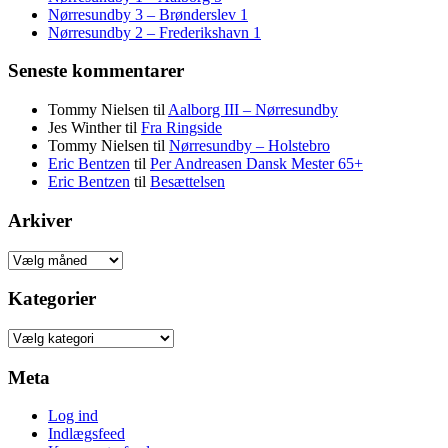
Nørresundby 3 – Brønderslev 1
Nørresundby 2 – Frederikshavn 1
Seneste kommentarer
Tommy Nielsen
til
Aalborg III – Nørresundby
Jes Winther
til
Fra Ringside
Tommy Nielsen
til
Nørresundby – Holstebro
Eric Bentzen
til
Per Andreasen Dansk Mester 65+
Eric Bentzen
til
Besættelsen
Arkiver
Arkiver
Kategorier
Kategorier
Meta
Log ind
Indlægsfeed