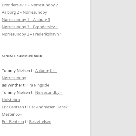
BJERGLANDSBYEN FRAM
Brønderslev 1 – Nørresundby 2
EN BLØDER PÅ BJERGET
SKAKKEN
Aalborg 2 – Nørresundby
DOMZALE
Nørresundby 1 – Aalborg 5
LJUBLJANA – SKAK MED BJERGBEN
GOSTILNA PRI PLANINCU
Nørresundby 3 – Brønderslev 1
DRYPSTENSHULER, BJERGTUR OG
Nørresundby 2 – Frederikshavn 1
KAMNIK OG HJEMREJSE
PÅ UDFLUGT TIL POSTOJNA
HJEMREJSE
SENESTE KOMMENTARER
Tommy Nielsen
til
Aalborg III –
Nørresundby
Jes Winther
til
Fra Ringside
Tommy Nielsen
til
Nørresundby –
Holstebro
Eric Bentzen
til
Per Andreasen Dansk
Mester 65+
Eric Bentzen
til
Besættelsen