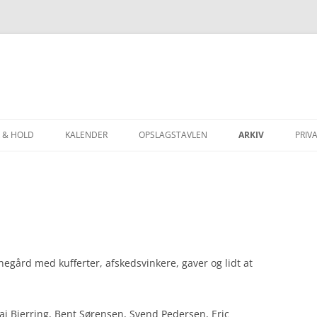
 & HOLD
KALENDER
OPSLAGSTAVLEN
ARKIV
PRIVA
INGEN
JUBILÆUMSSKRIFT 
ERINGEN
MED AAGE TIL OL
NERINGEN
SKAKTUR TIL SLOV
ERINGER
SKAKFERIE I JUGOS
negård med kufferter, afskedsvinkere, gaver og lidt at
LINGER
SKAKFERIE I SLOVE
ATER, BRÆTPOINTS
SKAK-OL I BLED 20
i Bjerring, Bent Sørensen, Svend Pedersen, Eric