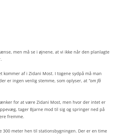
rænse, men må se i øjnene, at vi ikke når den planlagte
.
edet kommer af i Zidani Most. I togene sydpå må man
 der er ingen venlig stemme, som oplyser, at
”om få
tænker for at være Zidani Most, men hvor der intet er
lippevæg, tager Bjarne mod til sig og springer ned på
gere fremme.
 300 meter hen til stationsbygningen. Der er en time