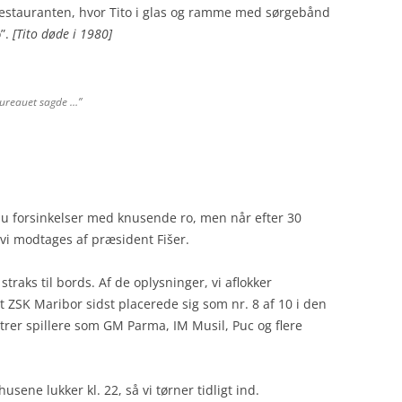
 i restauranten, hvor Tito i glas og ramme med sørgebånd
o”.
[Tito døde i 1980]
bureauet sagde …”
nu forsinkelser med knusende ro, men når efter 30
 vi modtages af præsident Fišer.
straks til bords. Af de oplysninger, vi aflokker
t ZSK Maribor sidst placerede sig som nr. 8 af 10 i den
strer spillere som GM Parma, IM Musil, Puc og flere
husene lukker kl. 22, så vi tørner tidligt ind.