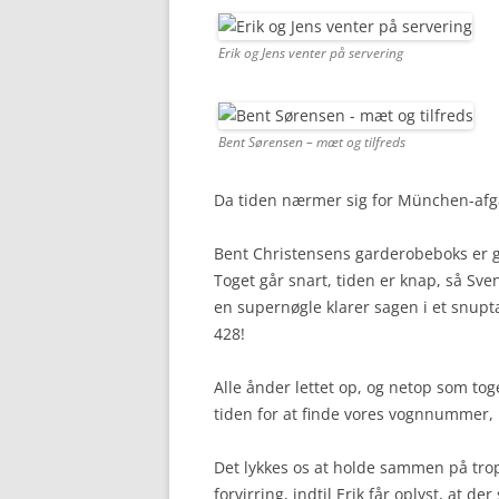
Erik og Jens venter på servering
Bent Sørensen – mæt og tilfreds
Da tiden nærmer sig for München-afg
Bent Christensens garderobeboks er g
Toget går snart, tiden er knap, så Sv
en supernøgle klarer sagen i et snupta
428!
Alle ånder lettet op, og netop som tog
tiden for at finde vores vognnummer,
Det lykkes os at holde sammen på trop
forvirring, indtil Erik får oplyst, at d