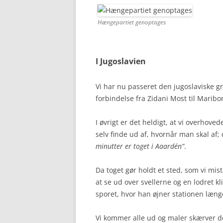
Hængepartiet genoptages
I Jugoslavien
Vi har nu passeret den jugoslaviske g
forbindelse fra Zidani Most til Maribor
I øvrigt er det heldigt, at vi overhov
selv finde ud af, hvornår man skal af;
minutter er toget i Aaardén”
.
Da toget gør holdt et sted, som vi mis
at se ud over svellerne og en lodret k
sporet, hvor han øjner stationen læn
Vi kommer alle ud og maler skærver de