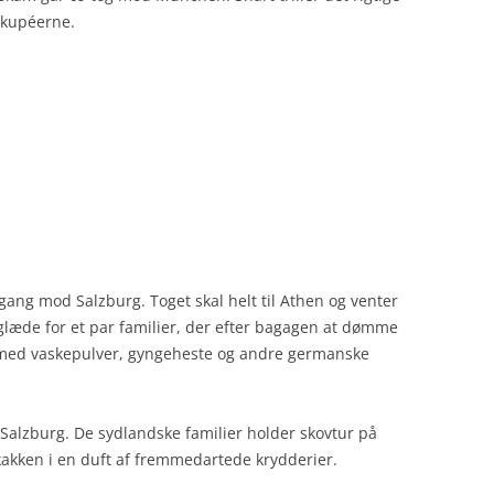
nskupéerne.
gang mod Salzburg. Toget skal helt til Athen og venter
glæde for et par familier, der efter bagagen at dømme
med vaskepulver, gyngeheste og andre germanske
lzburg. De sydlandske familier holder skovtur på
akken i en duft af fremmedartede krydderier.