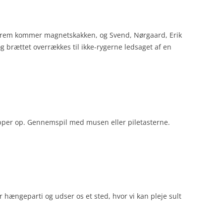
 frem kommer magnetskakken, og Svend, Nørgaard, Erik
 brættet overrækkes til ikke-rygerne ledsaget af en
opper op. Gennemspil med musen eller piletasterne.
r hængeparti og udser os et sted, hvor vi kan pleje sult