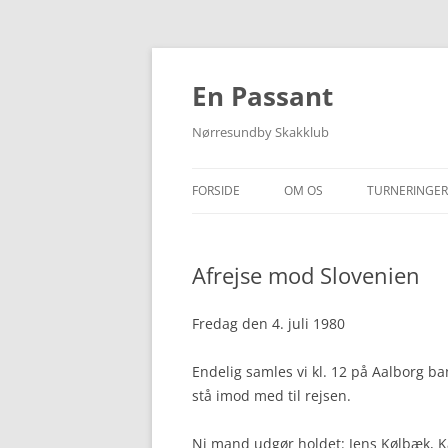
Hop
til
indhold
En Passant
Nørresundby Skakklub
FORSIDE
OM OS
TURNERINGER
FIND VEJ
KLUBTURNER
Afrejse mod Slovenien
MEDLEMS-/RATINGLISTE
FORÅRSTURN
SOMMERTUR
Fredag den 4. juli 1980
ANDRE TURN
Endelig samles vi kl. 12 på Aalborg ba
stå imod med til rejsen.
HOLDOPSTIL
HOLDRESULT
Ni mand udgør holdet: Jens Kølbæk, Ka