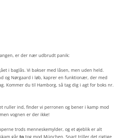
angen, er der nær udbrudt panik:
ået i baglås. Vi bakser med låsen, men uden held.
end og Nørgaard i løb, kaprer en funktionær, der med
g. Kommer du til Hamborg, så tag dig i agt for boks nr.
et ruller ind, finder vi perronen og bener i kamp mod
 men vognen er der ikke!
perne trods menneskemylder, og et øjeblik er alt
er skam går
to
tog mod München. Snart triller det rigtige