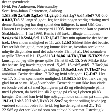
det er spændende.
Hvid: Per Andreasen, Nørresundby
Sort: Jens-Johan Christensen, Aalborg.
1.Sf3,Sf6 2.c4,d6 3.g3,e5 4.Lg2,g6 5.Sc3,Lg7 6.d4,Sbd7 7.0-0, 0-
0 8.h3,Te8
Så langt så godt. Jeg har ikke nogen særlig erfaring med
denne åbning, jeg har dog spillet den tidligere, fx mod GM Curt
Hansen i et korrespondanceparti i 1995. Interesserede kan se partiet i
Skakbladet nr. 1 fra 1998. Remis i 38 træk. Tilbage til nutiden.
9.e4,exd4 10.Sxd4,Sc5 11.Te1,Ld7
Efter min opfattelse det bedste
træk. Den anden mulighed er 11.-,a5.
12.b3
Sikkert ikke det bedste.
Det ser lidt farligt ud, men jeg kunne ikke se, hvordan sort kunne
udnytte diagonalen mod det udækkede Tårn på a1. Det normale er
at spille Tårnet til b1.
12,-a6! 13.Lf4,h6 14.Tb1,Tb8 15.Tb2?!
Ser
kunstigt ud, jeg ville gerne spille Tårnet til e2.
15,-Se6
Måske ikke
det bedste. Jeg havde regnet med 15,-b5! 16.cxb5,axb5 17.Tae2,b4
18.Sd5 med nogenlunde lige stilling.
16.Sxe6,Lxe6 17.Tbe2?
For
ambitiøst. Bedre det sikre 17.Tc2 og hvid står godt.
17,-Dd7
. Her
var 17,-Sh5 en spændende mulighed.
18.Sd5,Sh5
Det træk var jeg
glad for at se nu. 18,-g5 var bedre. Bemærk at sort ikke kan vinde
en bonde ved at slå med Springeren på d5 og efterfølgende på h3
med Løberen, da hvid kan slå 2 gange på e8 og Løberen på h3
hænger. Dermed kan hvid lige nøjagtigt holde sammen på stillingen.
19.Lc1,Lxh3 20.Lxh3,Dxh3 21.Sxc7
og denne stilling havde jeg
vurderet som lidt bedre for hvid. Jeg havde regnet med 21,-Te5
22.Sd5 og det ser ikke ud som om at hvid bliver mat. I stedet gik