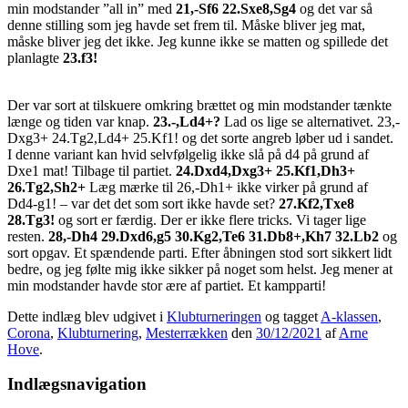
min modstander ”all in” med
21,-Sf6 22.Sxe8,Sg4
og det var så
denne stilling som jeg havde set frem til. Måske bliver jeg mat,
måske bliver jeg det ikke. Jeg kunne ikke se matten og spillede det
planlagte
23.f3!
Der var sort at tilskuere omkring brættet og min modstander tænkte
længe og tiden var knap.
23.-,Ld4+?
Lad os lige se alternativet. 23,-
Dxg3+ 24.Tg2,Ld4+ 25.Kf1! og det sorte angreb løber ud i sandet.
I denne variant kan hvid selvfølgelig ikke slå på d4 på grund af
Dxe1 mat! Tilbage til partiet.
24.Dxd4,Dxg3+ 25.Kf1,Dh3+
26.Tg2,Sh2+
Læg mærke til 26,-Dh1+ ikke virker på grund af
Dd4-g1! – var det det som sort ikke havde set?
27.Kf2,Txe8
28.Tg3!
og sort er færdig. Der er ikke flere tricks. Vi tager lige
resten.
28,-Dh4 29.Dxd6,g5 30.Kg2,Te6 31.Db8+,Kh7 32.Lb2
og
sort opgav. Et spændende parti. Efter åbningen stod sort sikkert lidt
bedre, og jeg følte mig ikke sikker på noget som helst. Jeg mener at
min modstander havde stor ære af partiet. Et kampparti!
Dette indlæg blev udgivet i
Klubturneringen
og tagget
A-klassen
,
Corona
,
Klubturnering
,
Mesterrækken
den
30/12/2021
af
Arne
Hove
.
Indlægsnavigation