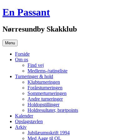
Hop
En Passant
til
indhold
Nørresundby Skakklub
Menu
Forside
Om os
Find vej
Medlems-/ratingliste
Turneringer & hold
Klubturneringen
Forårsturneringen
Sommerturneringen
Andre turneringer
Holdopstillinger
Holdresultater, brætpoints
Kalender
Opslagstavlen
Arkiv
Jubilæumsskrift 1994
Med Aage til OL