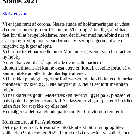
Status 2021
Skriv et svar
Vi er igen ramt af corona. Næste runde af holdturneringen er udsat,
da den kommer før den 17. januar. Vi er dog så heldige, at vi har
fået lov til at bruge lokalerne, men det bliver med mundbind når vi
står op og frivilligt når vi sidder ned. Vi ser også gerne, at alle er
negative og lugter af sprit.
Vi har mistet et par medlemmer Marianne og Kenn, som har fået en
ny hobby.
Nu er chancen til at få spillet alle de udsatte partier i
klubturneringen, det kunne også være en fordel, at spille forud så vi
kan mindske antallet til de planlagte aftener.
Vi har ikke planlagt noget for forårssæsonen, da vi ikke ved hvordan
coronaen udvikler sig. Dette betyder at 2. del af seniorturneringen
udgår.
Vi har klaret os godt i Mesterrækken hvor vi ligger på 2. pladsen et
halvt point bagefter Jetsmark. I A-klassen er vi godt placeret i midten
uden fare for at rykke op eller ned.
Her følger så det manglende parti som Per Grevlund refererer til:
Kommenteret af Per Andreasen
Dette parti er fra Nørresundby Skakklubs klubturnering og blev
spillet den 9. december 2021. Partiet er ikke specielt velspillet, men