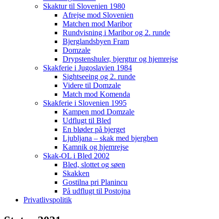
Skaktur til Slovenien 1980
Afrejse mod Slovenien
Matchen mod Maribor
Rundvisning i Maribor og 2. runde
Bjerglandsbyen Fram
Domzale
Drypstenshuler, bjergtur og hjemrejse
Skakferie i Jugoslavien 1984
Sightseeing og 2. runde
Videre til Domzale
Match mod Komenda
Skakferie i Slovenien 1995
Kampen mod Domzale
Udflugt til Bled
En bløder på bjerget
Ljubljana – skak med bjergben
Kamnik og hjemrejse
Skak-OL i Bled 2002
Bled, slottet og søen
Skakken
Gostilna pri Planincu
På udflugt til Postojna
Privatlivspolitik