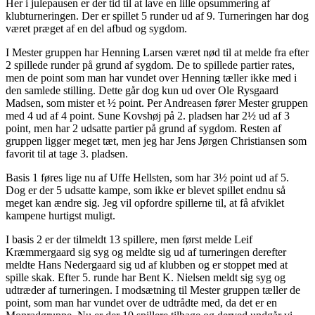
Her i julepausen er der tid til at lave en lille opsummering af
klubturneringen. Der er spillet 5 runder ud af 9. Turneringen har dog
været præget af en del afbud og sygdom.
I Mester gruppen har Henning Larsen været nød til at melde fra efter
2 spillede runder på grund af sygdom. De to spillede partier rates,
men de point som man har vundet over Henning tæller ikke med i
den samlede stilling. Dette går dog kun ud over Ole Rysgaard
Madsen, som mister et ½ point. Per Andreasen fører Mester gruppen
med 4 ud af 4 point. Sune Kovshøj på 2. pladsen har 2½ ud af 3
point, men har 2 udsatte partier på grund af sygdom. Resten af
gruppen ligger meget tæt, men jeg har Jens Jørgen Christiansen som
favorit til at tage 3. pladsen.
Basis 1 føres lige nu af Uffe Hellsten, som har 3½ point ud af 5.
Dog er der 5 udsatte kampe, som ikke er blevet spillet endnu så
meget kan ændre sig. Jeg vil opfordre spillerne til, at få afviklet
kampene hurtigst muligt.
I basis 2 er der tilmeldt 13 spillere, men først melde Leif
Kræmmergaard sig syg og meldte sig ud af turneringen derefter
meldte Hans Nedergaard sig ud af klubben og er stoppet med at
spille skak. Efter 5. runde har Bent K. Nielsen meldt sig syg og
udtræder af turneringen. I modsætning til Mester gruppen tæller de
point, som man har vundet over de udtrådte med, da det er en