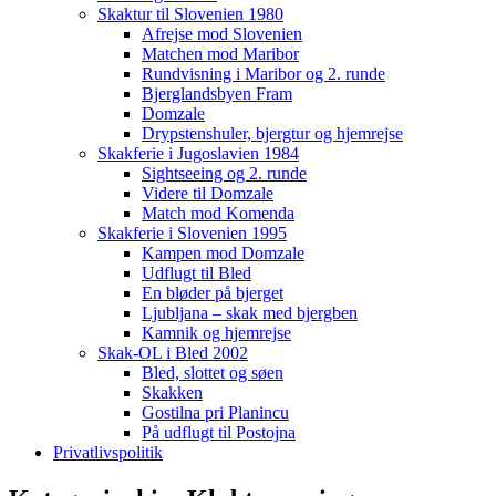
Skaktur til Slovenien 1980
Afrejse mod Slovenien
Matchen mod Maribor
Rundvisning i Maribor og 2. runde
Bjerglandsbyen Fram
Domzale
Drypstenshuler, bjergtur og hjemrejse
Skakferie i Jugoslavien 1984
Sightseeing og 2. runde
Videre til Domzale
Match mod Komenda
Skakferie i Slovenien 1995
Kampen mod Domzale
Udflugt til Bled
En bløder på bjerget
Ljubljana – skak med bjergben
Kamnik og hjemrejse
Skak-OL i Bled 2002
Bled, slottet og søen
Skakken
Gostilna pri Planincu
På udflugt til Postojna
Privatlivspolitik