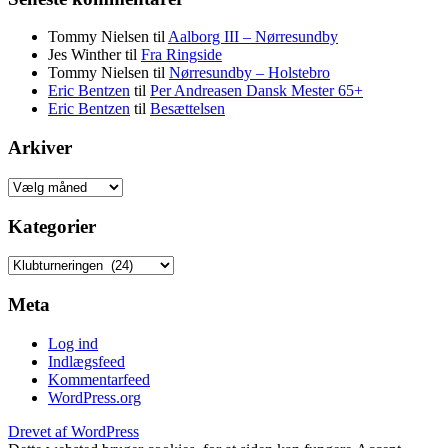
Tommy Nielsen
til
Aalborg III – Nørresundby
Jes Winther
til
Fra Ringside
Tommy Nielsen
til
Nørresundby – Holstebro
Eric Bentzen
til
Per Andreasen Dansk Mester 65+
Eric Bentzen
til
Besættelsen
Arkiver
Arkiver
Kategorier
Kategorier
Meta
Log ind
Indlægsfeed
Kommentarfeed
WordPress.org
Drevet af WordPress