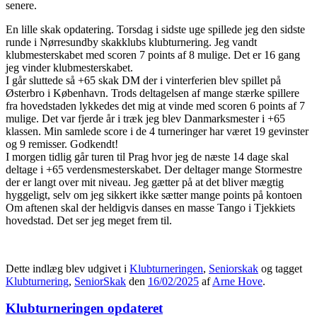
senere.
En lille skak opdatering. Torsdag i sidste uge spillede jeg den sidste
runde i Nørresundby skakklubs klubturnering. Jeg vandt
klubmesterskabet med scoren 7 points af 8 mulige. Det er 16 gang
jeg vinder klubmesterskabet.
I går sluttede så +65 skak DM der i vinterferien blev spillet på
Østerbro i København. Trods deltagelsen af mange stærke spillere
fra hovedstaden lykkedes det mig at vinde med scoren 6 points af 7
mulige. Det var fjerde år i træk jeg blev Danmarksmester i +65
klassen. Min samlede score i de 4 turneringer har været 19 gevinster
og 9 remisser. Godkendt!
I morgen tidlig går turen til Prag hvor jeg de næste 14 dage skal
deltage i +65 verdensmesterskabet. Der deltager mange Stormestre
der er langt over mit niveau. Jeg gætter på at det bliver mægtig
hyggeligt, selv om jeg sikkert ikke sætter mange points på kontoen
Om aftenen skal der heldigvis danses en masse Tango i Tjekkiets
hovedstad. Det ser jeg meget frem til.
Dette indlæg blev udgivet i
Klubturneringen
,
Seniorskak
og tagget
Klubturnering
,
SeniorSkak
den
16/02/2025
af
Arne Hove
.
Klubturneringen opdateret