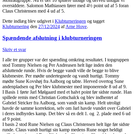
Monradgruppe. Nu er der 10 spillere tilbage og derved undgår vi
oversiddere. Salomon Mathiassen fører med 4½ point ud af 5 foran
Claus Christensen med 4 ud af 5.
Dette indlæg blev udgivet i
Klubturneringen
og tagget
Klubturnering
den
27/12/2024
af
Arne Hove
.
Spændende afslutning i klubturneringen
Skriv et svar
I alle tre grupper var der spænding omkring resultatet. I topgruppen
stod Tommy Nielsen og Per Andreasen helt lige inden den
afsluttende runde. Hvis de begge vandt ville de begge to blive
klubmestre. Per mødte undertegnede og vandt hurtigt. Tommy
mødte Sune Kovshøj fra Aalborg og tabte. Herved overtog Sune
andenpladsen og Per blev klubmester med imponerende 8 ud af 9.
I Basis 1 førte Jarl Mølgaard med et halvt point før sidste runde. Han
spillede remis med Christian Gottschalck og blev indhentet af
Gabriel Stricker fra Aalborg, som vandt sin kamp. Helt utroligt
havde de samme korrektion, selv om Jarl havde vundet over Gabriel
i deres indbyrdes kamp. Det blev så en delt 1. og 2. plade med 6 ud
af 9 point.
I basis 2 stod Rune Nielsen og Claus Christensen helt lige før sidste
runde. Claus vandt hurtigt sin kamp medens Rune noget heldigt