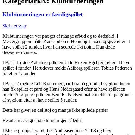
Kategoriarkiv:
Klubturneringen
Klubturneringen er færdigspillet
Skriv et svar
Klubturneringen var præget af mange afbud og to dødsfald. I
Mestergruppen måtte Aars spilleren Henning Larsen opgive efter at
have spillet 2 runder, hvor han scorede 1½ point. Han døde
desværre i vinters.
I Basis 1 døde Aalborg spilleren Uffe Brixen Egebjerg efter at have
spillet 4 runder. Herudover melde Aalborg spilleren Tobias Pedersen
fra efter 4. runder.
I Basis 2 meldte Leif Kræmmergaard fra på grund af sygdom inden
han fik spillet et parti og Hans Nedergaard efter at have spillet en
runde. Skørping spilleren Bent K. Nielsen måtte melde fra på grund
af sygdom efter at have spillet 5 runder.
Dette har givet en del støj og mange ikke spilede partier.
Resultatmæssigt endte turneringen således.
I Mestergruppen vandt Per Andreasen med 7 af 8 og blev