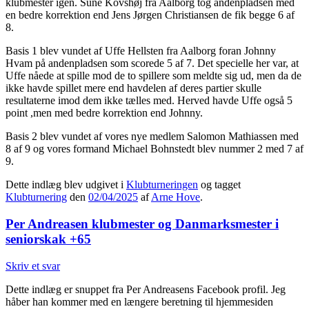
klubmester igen. Sune Kovshøj fra Aalborg tog andenpladsen med
en bedre korrektion end Jens Jørgen Christiansen de fik begge 6 af
8.
Basis 1 blev vundet af Uffe Hellsten fra Aalborg foran Johnny
Hvam på andenpladsen som scorede 5 af 7. Det specielle her var, at
Uffe nåede at spille mod de to spillere som meldte sig ud, men da de
ikke havde spillet mere end havdelen af deres partier skulle
resultaterne imod dem ikke tælles med. Herved havde Uffe også 5
point ,men med bedre korrektion end Johnny.
Basis 2 blev vundet af vores nye medlem Salomon Mathiassen med
8 af 9 og vores formand Michael Bohnstedt blev nummer 2 med 7 af
9.
Dette indlæg blev udgivet i
Klubturneringen
og tagget
Klubturnering
den
02/04/2025
af
Arne Hove
.
Per Andreasen klubmester og Danmarksmester i
seniorskak +65
Skriv et svar
Dette indlæg er snuppet fra Per Andreasens Facebook profil. Jeg
håber han kommer med en længere beretning til hjemmesiden