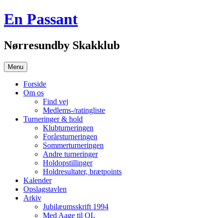
Hop
En Passant
til
indhold
Nørresundby Skakklub
Menu
Forside
Om os
Find vej
Medlems-/ratingliste
Turneringer & hold
Klubturneringen
Forårsturneringen
Sommerturneringen
Andre turneringer
Holdopstillinger
Holdresultater, brætpoints
Kalender
Opslagstavlen
Arkiv
Jubilæumsskrift 1994
Med Aage til OL