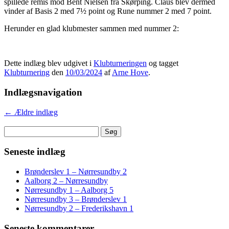
spillede remis mod Bent Nielsen fra Skørping. Claus blev dermed
vinder af Basis 2 med 7½ point og Rune nummer 2 med 7 point.
Herunder en glad klubmester sammen med nummer 2:
Dette indlæg blev udgivet i
Klubturneringen
og tagget
Klubturnering
den
10/03/2024
af
Arne Hove
.
Indlægsnavigation
←
Ældre indlæg
Søg
efter:
Seneste indlæg
Brønderslev 1 – Nørresundby 2
Aalborg 2 – Nørresundby
Nørresundby 1 – Aalborg 5
Nørresundby 3 – Brønderslev 1
Nørresundby 2 – Frederikshavn 1
Seneste kommentarer