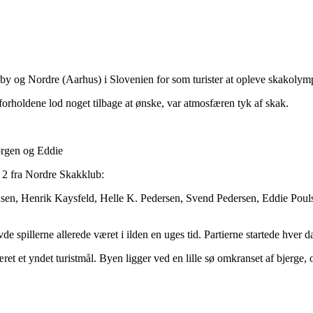
dby og Nordre (Aarhus) i Slovenien for som turister at opleve skakolym
orholdene lod noget tilbage at ønske, var atmosfæren tyk af skak.
Jørgen og Eddie
g 2 fra Nordre Skakklub:
ensen, Henrik Kaysfeld, Helle K. Pedersen, Svend Pedersen, Eddie Pou
pillerne allerede været i ilden en uges tid. Partierne startede hver dag 
ret et yndet turistmål. Byen ligger ved en lille sø omkranset af bjerge,