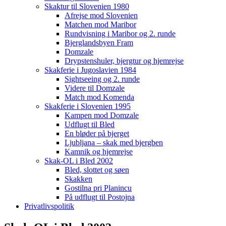
Skaktur til Slovenien 1980
Afrejse mod Slovenien
Matchen mod Maribor
Rundvisning i Maribor og 2. runde
Bjerglandsbyen Fram
Domzale
Drypstenshuler, bjergtur og hjemrejse
Skakferie i Jugoslavien 1984
Sightseeing og 2. runde
Videre til Domzale
Match mod Komenda
Skakferie i Slovenien 1995
Kampen mod Domzale
Udflugt til Bled
En bløder på bjerget
Ljubljana – skak med bjergben
Kamnik og hjemrejse
Skak-OL i Bled 2002
Bled, slottet og søen
Skakken
Gostilna pri Planincu
På udflugt til Postojna
Privatlivspolitik