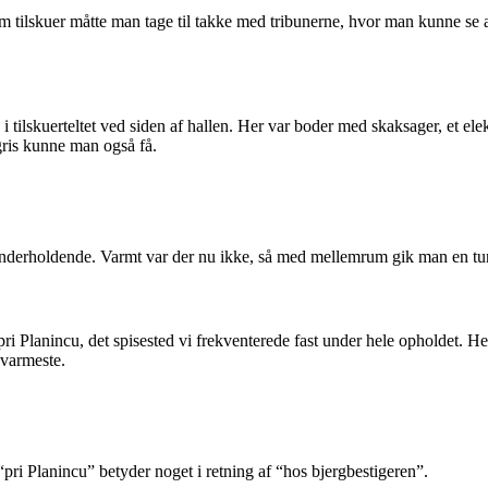
 tilskuer måtte man tage til takke med tribunerne, hvor man kunne se al
n i tilskuerteltet ved siden af hallen. Her var boder med skaksager, et
egris kunne man også få.
underholdende. Varmt var der nu ikke, så med mellemrum gik man en tur i
 pri Planincu, det spisested vi frekventerede fast under hele opholdet. H
 varmeste.
“pri Planincu” betyder noget i retning af “hos bjergbestigeren”.