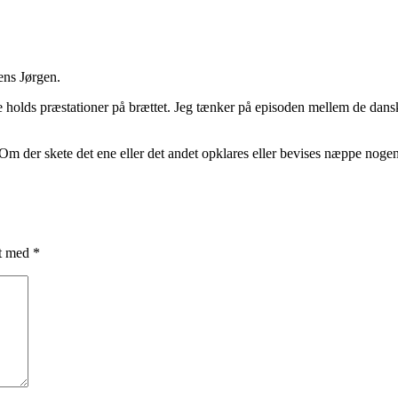
ens Jørgen.
e holds præstationer på brættet. Jeg tænker på episoden mellem de dans
. Om der skete det ene eller det andet opklares eller bevises næppe nog
et med
*