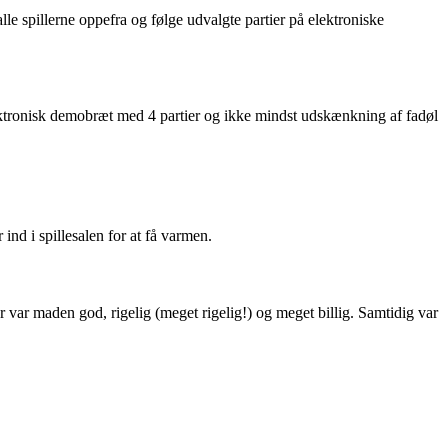
le spillerne oppefra og følge udvalgte partier på elektroniske
 elektronisk demobræt med 4 partier og ikke mindst udskænkning af fadøl
nd i spillesalen for at få varmen.
er var maden god, rigelig (meget rigelig!) og meget billig. Samtidig var