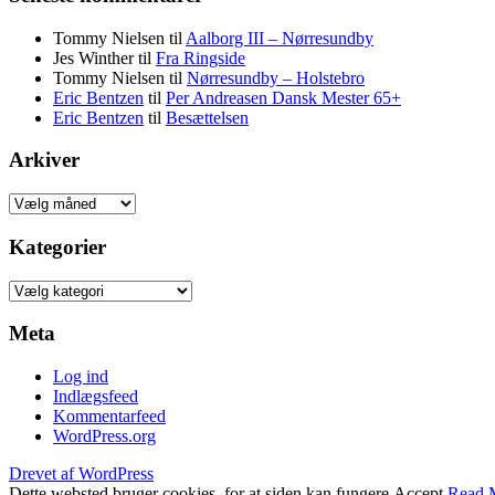
Tommy Nielsen
til
Aalborg III – Nørresundby
Jes Winther
til
Fra Ringside
Tommy Nielsen
til
Nørresundby – Holstebro
Eric Bentzen
til
Per Andreasen Dansk Mester 65+
Eric Bentzen
til
Besættelsen
Arkiver
Arkiver
Kategorier
Kategorier
Meta
Log ind
Indlægsfeed
Kommentarfeed
WordPress.org
Drevet af WordPress
Dette websted bruger cookies, for at siden kan fungere.
Accept
Read 