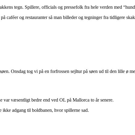
kkens tegn. Spillere, officials og pressefolk fra hele verden med “hund
å caféer og restauranter så man billeder og tegninger fra tidligere skak
en. Onsdag tog vi på en forfrossen sejltur på søen ud til den lille ø me
de var væsentligt bedre end ved OL på Mallorca to år senere.
e ikke adgang til boldbanen, hvor spillerne sad.