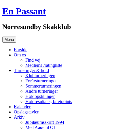
Hop
En Passant
til
indhold
Nørresundby Skakklub
Menu
Forside
Om os
Find vej
Medlems-/ratingliste
Turneringer & hold
Klubturneringen
Forårsturneringen
Sommerturneringen
Andre turneringer
Holdopstillinger
Holdresultater, brætpoints
Kalender
Opslagstavlen
Arkiv
Jubilæumsskrift 1994
Med Aage til OL