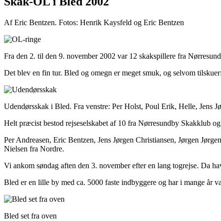
Skak-OL i Bled 2002
Af Eric Bentzen. Fotos: Henrik Kaysfeld og Eric Bentzen
Fra den 2. til den 9. november 2002 var 12 skakspillere fra Nørresun
Det blev en fin tur. Bled og omegn er meget smuk, og selvom tilskuerf
Udendørsskak i Bled. Fra venstre: Per Holst, Poul Erik, Helle, Jens 
Helt præcist bestod rejseselskabet af 10 fra Nørresundby Skakklub o
Per Andreasen, Eric Bentzen, Jens Jørgen Christiansen, Jørgen Jørg
Nielsen fra Nordre.
Vi ankom søndag aften den 3. november efter en lang togrejse. Da havde s
Bled er en lille by med ca. 5000 faste indbyggere og har i mange år væ
Bled set fra oven