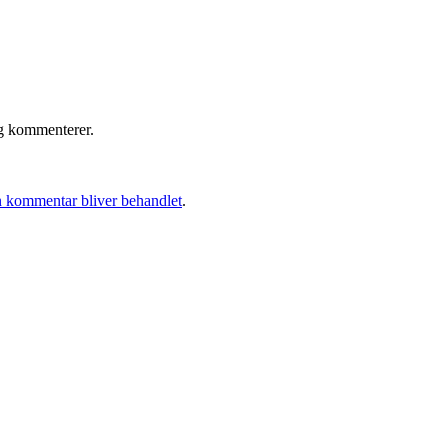
eg kommenterer.
 kommentar bliver behandlet
.