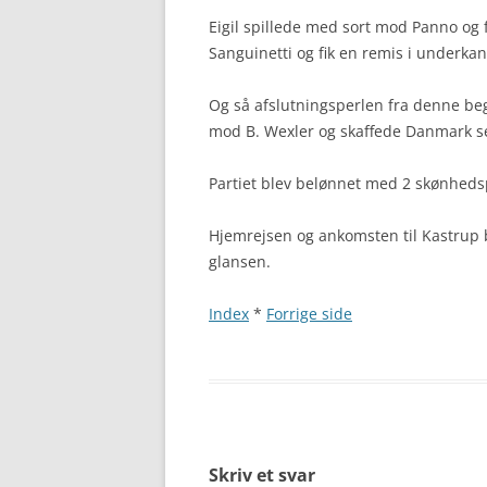
Eigil spillede med sort mod Panno og f
Sanguinetti og fik en remis i underkan
Og så afslutningsperlen fra denne be
mod B. Wexler og skaffede Danmark s
Partiet blev belønnet med 2 skønhed
Hjemrejsen og ankomsten til Kastrup bl
glansen.
Index
*
Forrige side
Skriv et svar