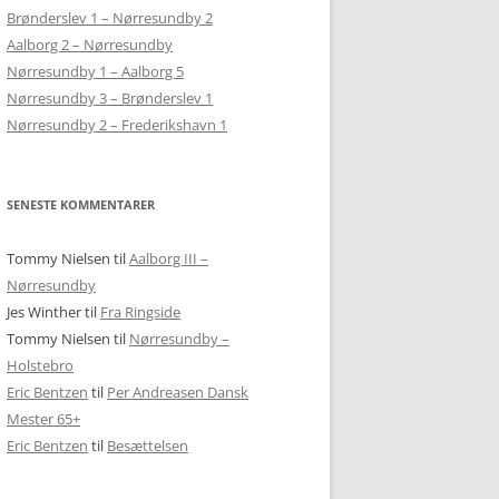
BJERGLANDSBYEN FRAM
Brønderslev 1 – Nørresundby 2
EN BLØDER PÅ BJERGET
SKAKKEN
Aalborg 2 – Nørresundby
DOMZALE
Nørresundby 1 – Aalborg 5
LJUBLJANA – SKAK MED BJERGBEN
GOSTILNA PRI PLANINCU
Nørresundby 3 – Brønderslev 1
DRYPSTENSHULER, BJERGTUR OG
Nørresundby 2 – Frederikshavn 1
KAMNIK OG HJEMREJSE
PÅ UDFLUGT TIL POSTOJNA
HJEMREJSE
SENESTE KOMMENTARER
Tommy Nielsen
til
Aalborg III –
Nørresundby
Jes Winther
til
Fra Ringside
Tommy Nielsen
til
Nørresundby –
Holstebro
Eric Bentzen
til
Per Andreasen Dansk
Mester 65+
Eric Bentzen
til
Besættelsen