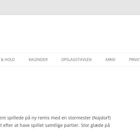
 & HOLD
KALENDER
OPSLAGSTAVLEN
ARKIV
PRIVA
INGEN
JUBILÆUMSSKRIFT 
ERINGEN
MED AAGE TIL OL
NERINGEN
SKAKTUR TIL SLOV
ERINGER
SKAKFERIE I JUGOS
nt spillede på ny remis med en stormester (Najdorf)
LINGER
SKAKFERIE I SLOVE
 efter at have spillet samtlige partier. Stor glæde på
ATER, BRÆTPOINTS
SKAK-OL I BLED 20