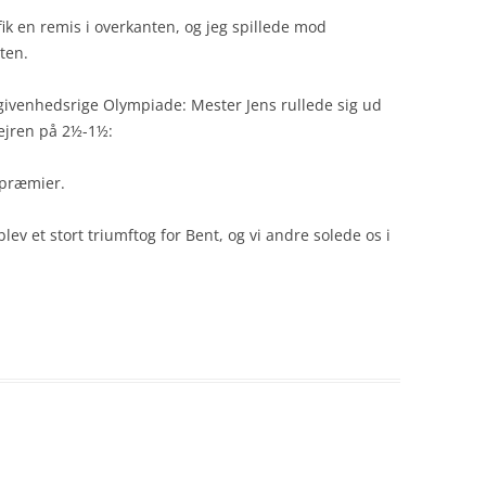
ik en remis i overkanten, og jeg spillede mod
ten.
givenhedsrige Olympiade: Mester Jens rullede sig ud
ejren på 2½-1½:
spræmier.
ev et stort triumftog for Bent, og vi andre solede os i