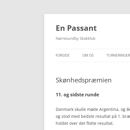
Hop
til
indhold
En Passant
Nørresundby Skakklub
FORSIDE
OM OS
TURNERINGER
FIND VEJ
KLUBTURNER
Skønhedspræmien
MEDLEMS-/RATINGLISTE
FORÅRSTURN
SOMMERTUR
11. og sidste runde
ANDRE TURN
Danmark skulle møde Argentina, og Be
HOLDOPSTIL
og stod med bedste resultat på 1. bræt
holdet over det flotte resultat.
HOLDRESULT