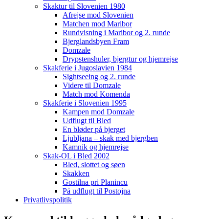
Skaktur til Slovenien 1980
Afrejse mod Slovenien
Matchen mod Maribor
Rundvisning i Maribor og 2. runde
Bjerglandsbyen Fram
Domzale
Drypstenshuler, bjergtur og hjemrejse
Skakferie i Jugoslavien 1984
Sightseeing og 2. runde
Videre til Domzale
Match mod Komenda
Skakferie i Slovenien 1995
Kampen mod Domzale
Udflugt til Bled
En bløder på bjerget
Ljubljana – skak med bjergben
Kamnik og hjemrejse
Skak-OL i Bled 2002
Bled, slottet og søen
Skakken
Gostilna pri Planincu
På udflugt til Postojna
Privatlivspolitik