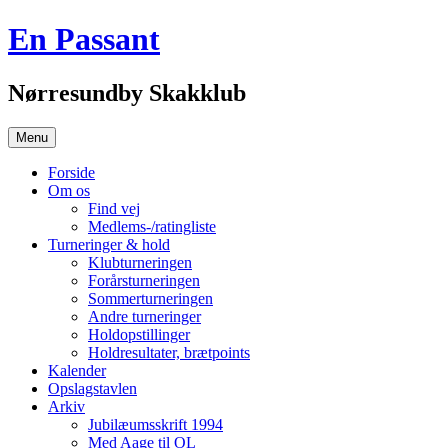
Hop
En Passant
til
indhold
Nørresundby Skakklub
Menu
Forside
Om os
Find vej
Medlems-/ratingliste
Turneringer & hold
Klubturneringen
Forårsturneringen
Sommerturneringen
Andre turneringer
Holdopstillinger
Holdresultater, brætpoints
Kalender
Opslagstavlen
Arkiv
Jubilæumsskrift 1994
Med Aage til OL