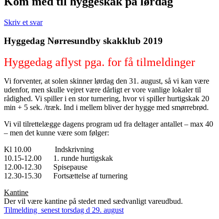
Kom med til hyggeskak på lørdag
Skriv et svar
Hyggedag Nørresundby skakklub 2019
Hyggedag aflyst pga. for få tilmeldinger
Vi forventer, at solen skinner lørdag den 31. august, så vi kan være
udenfor, men skulle vejret være dårligt er vore vanlige lokaler til
rådighed. Vi spiller i en stor turnering, hvor vi spiller hurtigskak 20
min + 5 sek. /træk. Ind i mellem bliver der hygge med smørrebrød.
Vi vil tilrettelægge dagens program ud fra deltager antallet – max 40
– men det kunne være som følger:
Kl 10.00 Indskrivning
10.15-12.00 1. runde hurtigskak
12.00-12.30 Spisepause
12.30-15.30 Fortsættelse af turnering
Kantine
Der vil være kantine på stedet med sædvanligt vareudbud.
Tilmelding senest torsdag d 29. august