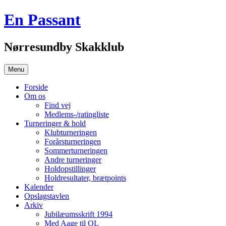
Hop
En Passant
til
indhold
Nørresundby Skakklub
Menu
Forside
Om os
Find vej
Medlems-/ratingliste
Turneringer & hold
Klubturneringen
Forårsturneringen
Sommerturneringen
Andre turneringer
Holdopstillinger
Holdresultater, brætpoints
Kalender
Opslagstavlen
Arkiv
Jubilæumsskrift 1994
Med Aage til OL