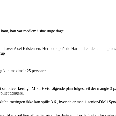
 ham, han var medlem i sine unge dage.
nd vandt over Axel Kristensen. Hermed opnåede Harlund en delt andenpl
rup
dog kun maximalt 25 personer.
t set bliver færdig i M-kl. Hvis følgende plan følges, vil der mangle 3 p
illet tidligere.
 klubturneringen ikke kan spille 3.6., hvor de er med i senior-DM i Sø
bærer bl.a. afvikling af partier på andre dage end torsdag og andre stede