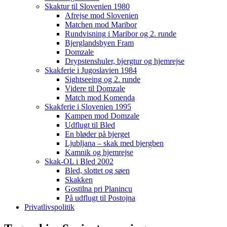
Skaktur til Slovenien 1980
Afrejse mod Slovenien
Matchen mod Maribor
Rundvisning i Maribor og 2. runde
Bjerglandsbyen Fram
Domzale
Drypstenshuler, bjergtur og hjemrejse
Skakferie i Jugoslavien 1984
Sightseeing og 2. runde
Videre til Domzale
Match mod Komenda
Skakferie i Slovenien 1995
Kampen mod Domzale
Udflugt til Bled
En bløder på bjerget
Ljubljana – skak med bjergben
Kamnik og hjemrejse
Skak-OL i Bled 2002
Bled, slottet og søen
Skakken
Gostilna pri Planincu
På udflugt til Postojna
Privatlivspolitik