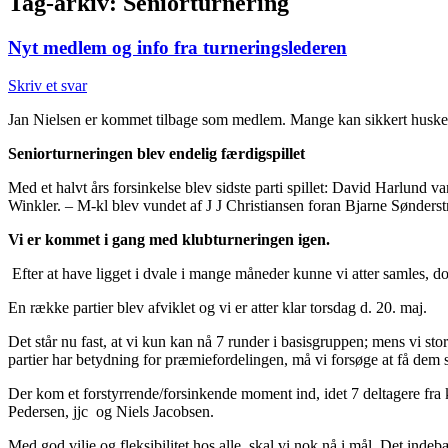
Tag-arkiv:
Seniorturnering
Nyt medlem og info fra turneringslederen
Skriv et svar
Jan Nielsen er kommet tilbage som medlem. Mange kan sikkert huske
Seniorturneringen blev endelig færdigspillet
Med et halvt års forsinkelse blev sidste parti spillet: David Harlu
Winkler. – M-kl blev vundet af J J Christiansen foran Bjarne Sønderst
Vi er kommet i gang med klubturneringen igen.
Efter at have ligget i dvale i mange måneder kunne vi atter samles, 
En række partier blev afviklet og vi er atter klar torsdag d. 20. maj.
Det står nu fast, at vi kun kan nå 7 runder i basisgruppen; mens vi stor
partier har betydning for præmiefordelingen, må vi forsøge at få dem sp
Der kom et forstyrrende/forsinkende moment ind, idet 7 deltagere fra
Pedersen, jjc og Niels Jacobsen.
Med god vilje og fleksibilitet hos alle, skal vi nok nå i mål. Det inde