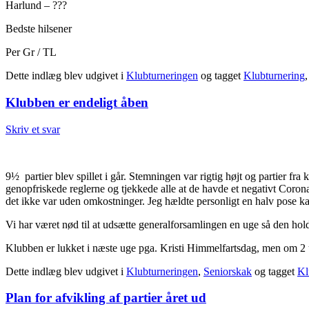
Harlund – ???
Bedste hilsener
Per Gr / TL
Dette indlæg blev udgivet i
Klubturneringen
og tagget
Klubturnering
Klubben er endeligt åben
Skriv et svar
9½ partier blev spillet i går. Stemningen var rigtig højt og partier fra
genopfriskede reglerne og tjekkede alle at de havde et negativt Corona
det ikke var uden omkostninger. Jeg hældte personligt en halv pose ka
Vi har været nød til at udsætte generalforsamlingen en uge så den hold
Klubben er lukket i næste uge pga. Kristi Himmelfartsdag, men om 2 u
Dette indlæg blev udgivet i
Klubturneringen
,
Seniorskak
og tagget
Kl
Plan for afvikling af partier året ud