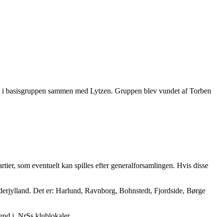
ads i basisgruppen sammen med Lytzen. Gruppen blev vundet af Torben
artier, som eventuelt kan spilles efter generalforsamlingen. Hvis disse
nderjylland. Det er: Harlund, Ravnborg, Bohnstedt, Fjordside, Børge
r end i NrSs klublokaler.