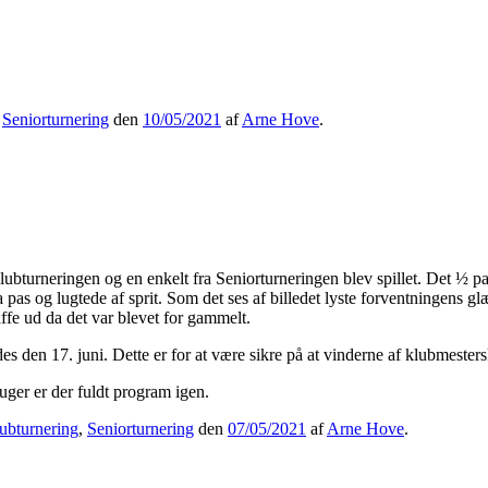
,
Seniorturnering
den
10/05/2021
af
Arne Hove
.
 klubturneringen og en enkelt fra Seniorturneringen blev spillet. Det ½ p
 pas og lugtede af sprit. Som det ses af billedet lyste forventningens gl
ffe ud da det var blevet for gammelt.
es den 17. juni. Dette er for at være sikre på at vinderne af klubmester
ger er der fuldt program igen.
ubturnering
,
Seniorturnering
den
07/05/2021
af
Arne Hove
.