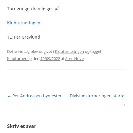
Turneringen kan følges på
Klubturneringen
TL: Per Grevlund
Dette indlæg blev udgivet i
Klubturneringen
og tagget
Klubturnering
den
19/09/2022
af
Arne Hove
.
Indlægsnavigation
←
Per Andreasen bymester
Divisionsturneringen startet
→
Skriv et svar