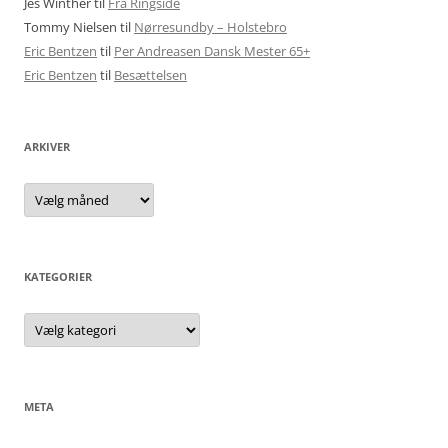
Jes Winther
til
Fra Ringside
Tommy Nielsen
til
Nørresundby – Holstebro
Eric Bentzen
til
Per Andreasen Dansk Mester 65+
Eric Bentzen
til
Besættelsen
ARKIVER
Arkiver
KATEGORIER
Kategorier
META