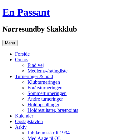
Hop
En Passant
til
indhold
Nørresundby Skakklub
Menu
Forside
Om os
Find vej
Medlems-/ratingliste
Turneringer & hold
Klubturneringen
Forårsturneringen
Sommerturneringen
Andre turneringer
Holdopstillinger
Holdresultater, brætpoints
Kalender
Opslagstavlen
Arkiv
Jubilæumsskrift 1994
Med Aage til OL