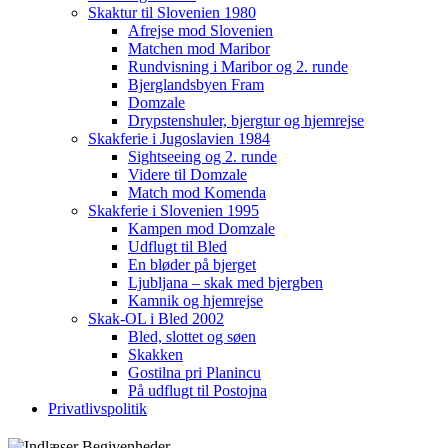
Skaktur til Slovenien 1980
Afrejse mod Slovenien
Matchen mod Maribor
Rundvisning i Maribor og 2. runde
Bjerglandsbyen Fram
Domzale
Drypstenshuler, bjergtur og hjemrejse
Skakferie i Jugoslavien 1984
Sightseeing og 2. runde
Videre til Domzale
Match mod Komenda
Skakferie i Slovenien 1995
Kampen mod Domzale
Udflugt til Bled
En bløder på bjerget
Ljubljana – skak med bjergben
Kamnik og hjemrejse
Skak-OL i Bled 2002
Bled, slottet og søen
Skakken
Gostilna pri Planincu
På udflugt til Postojna
Privatlivspolitik