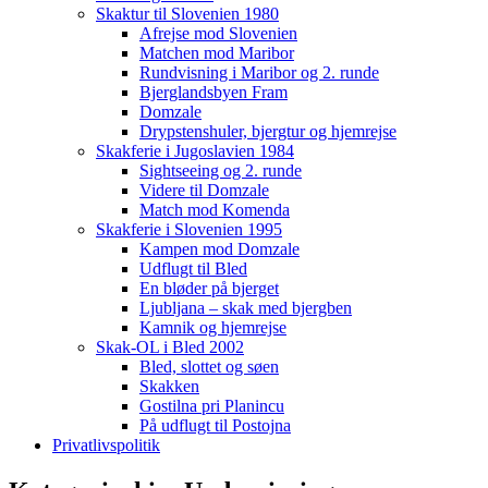
Skaktur til Slovenien 1980
Afrejse mod Slovenien
Matchen mod Maribor
Rundvisning i Maribor og 2. runde
Bjerglandsbyen Fram
Domzale
Drypstenshuler, bjergtur og hjemrejse
Skakferie i Jugoslavien 1984
Sightseeing og 2. runde
Videre til Domzale
Match mod Komenda
Skakferie i Slovenien 1995
Kampen mod Domzale
Udflugt til Bled
En bløder på bjerget
Ljubljana – skak med bjergben
Kamnik og hjemrejse
Skak-OL i Bled 2002
Bled, slottet og søen
Skakken
Gostilna pri Planincu
På udflugt til Postojna
Privatlivspolitik