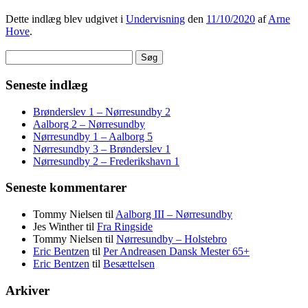
Dette indlæg blev udgivet i
Undervisning
den
11/10/2020
af
Arne
Hove
.
Søg
efter:
Seneste indlæg
Brønderslev 1 – Nørresundby 2
Aalborg 2 – Nørresundby
Nørresundby 1 – Aalborg 5
Nørresundby 3 – Brønderslev 1
Nørresundby 2 – Frederikshavn 1
Seneste kommentarer
Tommy Nielsen
til
Aalborg III – Nørresundby
Jes Winther
til
Fra Ringside
Tommy Nielsen
til
Nørresundby – Holstebro
Eric Bentzen
til
Per Andreasen Dansk Mester 65+
Eric Bentzen
til
Besættelsen
Arkiver