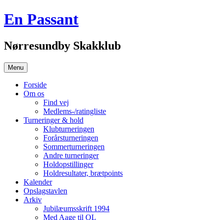
Hop
En Passant
til
indhold
Nørresundby Skakklub
Menu
Forside
Om os
Find vej
Medlems-/ratingliste
Turneringer & hold
Klubturneringen
Forårsturneringen
Sommerturneringen
Andre turneringer
Holdopstillinger
Holdresultater, brætpoints
Kalender
Opslagstavlen
Arkiv
Jubilæumsskrift 1994
Med Aage til OL