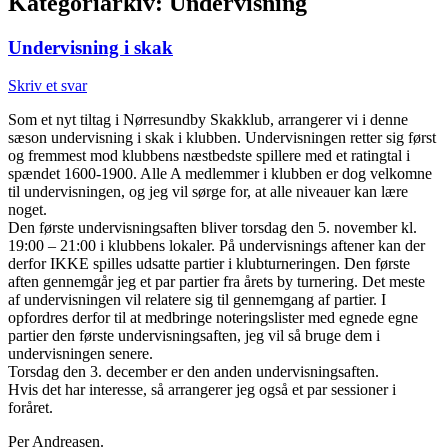
Kategoriarkiv:
Undervisning
Undervisning i skak
Skriv et svar
Som et nyt tiltag i Nørresundby Skakklub, arrangerer vi i denne
sæson undervisning i skak i klubben. Undervisningen retter sig først
og fremmest mod klubbens næstbedste spillere med et ratingtal i
spændet 1600-1900. Alle A medlemmer i klubben er dog velkomne
til undervisningen, og jeg vil sørge for, at alle niveauer kan lære
noget.
Den første undervisningsaften bliver torsdag den 5. november kl.
19:00 – 21:00 i klubbens lokaler. På undervisnings aftener kan der
derfor IKKE spilles udsatte partier i klubturneringen. Den første
aften gennemgår jeg et par partier fra årets by turnering. Det meste
af undervisningen vil relatere sig til gennemgang af partier. I
opfordres derfor til at medbringe noteringslister med egnede egne
partier den første undervisningsaften, jeg vil så bruge dem i
undervisningen senere.
Torsdag den 3. december er den anden undervisningsaften.
Hvis det har interesse, så arrangerer jeg også et par sessioner i
foråret.
Per Andreasen.