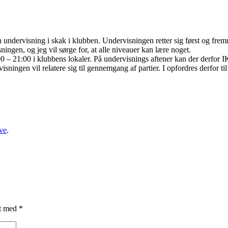
 undervisning i skak i klubben. Undervisningen retter sig først og fre
gen, og jeg vil sørge for, at alle niveauer kan lære noget.
 – 21:00 i klubbens lokaler. På undervisnings aftener kan der derfor IK
isningen vil relatere sig til gennemgang af partier. I opfordres derfor t
ve
.
et med
*