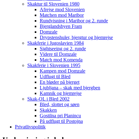
Skaktur til Slovenien 1980
Afrejse mod Slovenien
Matchen mod Maribor
Rundvisning i Maribor og 2. runde
Bjerglandsbyen Fram
Domzale
Drypstenshuler, bjergtur og hjemrejse
Skakferie i Jugoslavien 1984
Sightseeing og 2. runde
Videre til Domzale
Match mod Komenda
Skakferie i Slovenien 1995
Kampen mod Domzale
Udflugt til Bled
En bløder på bjerget
Ljubljana – skak med bjergben
Kamnik og hjemrejse
Skak-OL i Bled 2002
Bled, slottet og søen
Skakken
Gostilna pri Planincu
På udflugt til Postojna
Privatlivspolitik