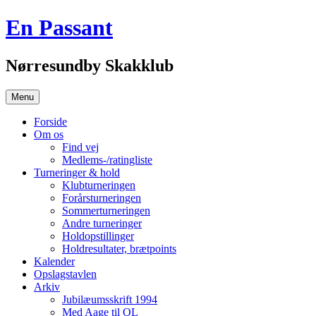
Hop
En Passant
til
indhold
Nørresundby Skakklub
Menu
Forside
Om os
Find vej
Medlems-/ratingliste
Turneringer & hold
Klubturneringen
Forårsturneringen
Sommerturneringen
Andre turneringer
Holdopstillinger
Holdresultater, brætpoints
Kalender
Opslagstavlen
Arkiv
Jubilæumsskrift 1994
Med Aage til OL