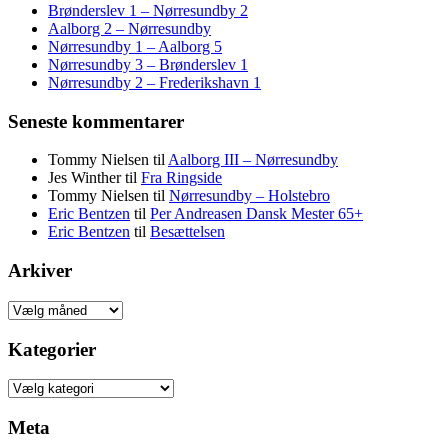
Brønderslev 1 – Nørresundby 2
Aalborg 2 – Nørresundby
Nørresundby 1 – Aalborg 5
Nørresundby 3 – Brønderslev 1
Nørresundby 2 – Frederikshavn 1
Seneste kommentarer
Tommy Nielsen
til
Aalborg III – Nørresundby
Jes Winther
til
Fra Ringside
Tommy Nielsen
til
Nørresundby – Holstebro
Eric Bentzen
til
Per Andreasen Dansk Mester 65+
Eric Bentzen
til
Besættelsen
Arkiver
Arkiver
Kategorier
Kategorier
Meta