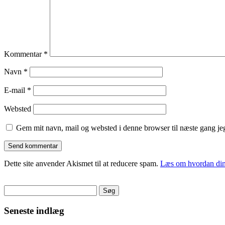
Kommentar
*
Navn
*
E-mail
*
Websted
Gem mit navn, mail og websted i denne browser til næste gang j
Dette site anvender Akismet til at reducere spam.
Læs om hvordan din
Søg
efter:
Seneste indlæg