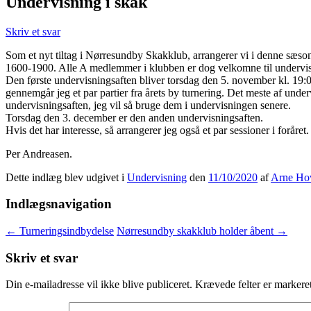
Undervisning i skak
Skriv et svar
Som et nyt tiltag i Nørresundby Skakklub, arrangerer vi i denne sæson
1600-1900. Alle A medlemmer i klubben er dog velkomne til undervisnin
Den første undervisningsaften bliver torsdag den 5. november kl. 19:00
gennemgår jeg et par partier fra årets by turnering. Det meste af underv
undervisningsaften, jeg vil så bruge dem i undervisningen senere.
Torsdag den 3. december er den anden undervisningsaften.
Hvis det har interesse, så arrangerer jeg også et par sessioner i foråret.
Per Andreasen.
Dette indlæg blev udgivet i
Undervisning
den
11/10/2020
af
Arne Ho
Indlægsnavigation
←
Turneringsindbydelse
Nørresundby skakklub holder åbent
→
Skriv et svar
Din e-mailadresse vil ikke blive publiceret.
Krævede felter er marker