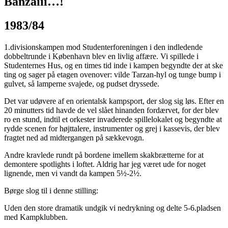
Banzaiii…!
1983/84
1.divisionskampen mod Studenterforeningen i den indledende
dobbeltrunde i København blev en livlig affære. Vi spillede i
Studenternes Hus, og en times tid inde i kampen begyndte der at ske
ting og sager på etagen ovenover: vilde Tarzan-hyl og tunge bump i
gulvet, så lamperne svajede, og pudset dryssede.
Det var udøvere af en orientalsk kampsport, der slog sig løs. Efter en
20 minutters tid havde de vel slået hinanden fordærvet, for der blev
ro en stund, indtil et orkester invaderede spillelokalet og begyndte at
rydde scenen for højttalere, instrumenter og grej i kassevis, der blev
fragtet ned ad midtergangen på sækkevogn.
Andre kravlede rundt på bordene imellem skakbrætterne for at
demontere spotlights i loftet. Aldrig har jeg været ude for noget
lignende, men vi vandt da kampen 5½-2½.
Børge slog til i denne stilling:
Uden den store dramatik undgik vi nedrykning og delte 5-6.pladsen
med Kampklubben.