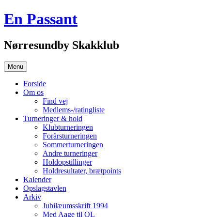
Hop
En Passant
til
indhold
Nørresundby Skakklub
Menu
Forside
Om os
Find vej
Medlems-/ratingliste
Turneringer & hold
Klubturneringen
Forårsturneringen
Sommerturneringen
Andre turneringer
Holdopstillinger
Holdresultater, brætpoints
Kalender
Opslagstavlen
Arkiv
Jubilæumsskrift 1994
Med Aage til OL