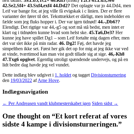
helt uklart.
39.Lb5,Tc2+ 40.Kh3
(friskt)
T2c3 41.Ld3,Se6
42.Se2,Sf4+ 43.Sxf4,exf4 44.Dd2?
Det oplagte var jo 44.Dd4, men
Leif var bange for, at jeg ville få evigskak i c linien. Der er flere
varianter der fører til det. Teksttrækket er dårligt, men indeholder en
fælde som jeg fluks hopper i. Der var igen tidnød!
44.-,Db6??
Elendigt. Det rigtige var 44,-g5 og sort må stå bedst, men intet er
klart og i tidnøden kunne hvad som helst ske.
45.Ta6,De3?
Her
kunne jeg have spillet Dg1 – som Leif fortalte mig dagen efter, men
det var slet ikke på min radar.
46. Dg2!
Føj, det havde jeg
simpelthen ikke set. Først her gik det op for mig at jeg ikke var ved
at vinde, tværtimod kan man vist godt tillade sig at sige.
46,-Kh8
47.Txg6 opgivet
. Egentlig utroligt spændende undervejs, og på en
lidt bedre dag havde jeg vel vundet.
Dette indlæg blev udgivet i
1. holdet
og tagget
Divisionsturnering
den
19/03/2022
af
Arne Hove
.
Indlægsnavigation
←
Per Andreasen vandt klubmesterskabet igen
Siden sidst
→
One thought on “
Et kort referat af vores
sidste 4 kampe i divisionsturneringen.
”