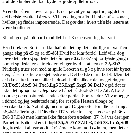
2 af de klubber der kan byde på gode spilleforhold.
Vi endte på en snæver 2. plads i en jævnbyrdig topstrid, og det er
det bedste resultat i årevis. Vi havde ingen afbud i løbet af sæsonen,
hvilket jeg finder imponerende. Det gør det i hvert tilfælde lettere at
være holdleder.
Slutningen på mit parti mod IM Leif Kristensen. Jeg har sort.
Hvid trækker. Sort har ikke haft det let, og det naturlige nu var flere
gange slag på c5 og så d5-d6! Hvid har klar fordel. Leif ville dog
have det hele og spillede det dårligere
32. Lc6?
og for første gang i
partiet spillede jeg et træk der tvinger hvid til at tænke.
32,-Sh7!
Pludselig truer sort med at spille Løberen til g5 og hvis sort får byttet
den, så ser det hele meget bedre ud. Det bedste er nu f3-f4! Men det
er ikke et træk man spiller i tidnød. Leif spillede det meget ringere
33.Txc5?,dxc5 34.Txc5,Lg5 35.Lxg5,Sxg5 36.Dc1?
også det er
ikke det rigtige træk. Jeg havde håbet på 36.d6,Sf7! 37.d7?,Txd7
som jeg demonstrerede straks efter partiet. Sort vinder. Vi var begge
i tidnød og jeg besluttede mig for at spille Hesten tilbage og
overdække d6. Naturligt, men ringe! Dagen efter fortalte Leif mig at
36,-h4! efterfulgt af Df6 eller Tf7 vinder let. Jeg havde set på 36,-
Df6 37.De3 men kunne ikke finde fortsættelsen. 37,-h4 var der igen.
Partiet fortsatte i stærk tidnød
36,-Sf7?? 37.De3,Dd6 38.Txa5,Sd8
Jeg troede at alt var godt når Tårnene kom ind i c-linien, men det er