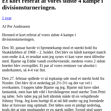
Et kort referat af vores sidste 4 kampe i
divisionsturneringen.
1 svar
Af Per Andreasen
Hermed et kort referat af vores sidste 4 kampe i
divisionsturneringen.
Den 30. januar havde vi hjemmekamp mod et stærkt hold fra
Skakklubben af 1968 – 2. holdet. Det blev en hårdt kæmpet match
som endte 4-4, et resultat som jeg synes vi kan være mest tilfredse
med. Bjarne og Eddie vandt overbevisende, medens vores 2 sidste
brætter blev overspillet. Et par af vores remisser var absolut i
underkanten, så 4-4 var fint.
Den 27. februar spillede vi så topkamp ude mod et stærkt hold fra
Nordre. Det blev til et nederlag på 2½-5½ og det var vel i
overkanten. I toppen tabte Bjarne og jeg. Bjarne må have stået
fantastisk, men han løb vild i forviklingerne mod stærke Tom Petri
og tabte. Selv tabte jeg på helt idiotisk måde til en velspillende
Johnny Veng. Jeg kom hurtigt til at stå lidt under og jeg formåede
ikke at forsvare mig optimalt. Det føltes som et pinligt nederlag,
trods det at min modstander er en stærk spiller. Svend stod super