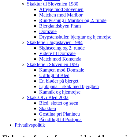
Skaktur til Slovenien 1980
Afrejse mod Slovenien
Matchen mod Maribor
Rundvisning i Maribor og 2. runde
Bjerglandsbyen Fram
Domzale
Drypstenshuler, bjergtur og hjemrejse
Skakferie i Jugoslavien 1984
Sightseeing og 2. runde
Videre til Domzale
Match mod Komenda
Skakferie i Slovenien 1995
Kampen mod Domzale
Udflugt til Bled
En bløder på bjerget
Ljubljana – skak med bjergben
Kamnik og hjemrejse
Skak-OL i Bled 2002
Bled, slottet og søen
Skakken
Gostilna pri Planincu
På udflugt til Postojna
Privatlivspolitik