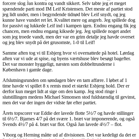
forcere slog Jan kontra og vandt sikkert. Selv tabte jeg et meget
spændende parti mod IM Leif Kristensen. Det meste af partiet stod
jeg lidt under, men i begyndende tidnød blev Leif snydt, og jeg
kunne have vundet ret let. Kvalitet mere og angreb. Jeg spillede dog
for passivt og lukkede Leif ind i kampen igen. Endnu engang fik jeg
chancen, men endnu engang kiksede jeg. Jeg spillede noget andet
som jeg troede vandt, men der var en grim detalje jeg havde overset
og jeg blev snydt på det grusomste, 1-0 til Leif!
Samme aften tog vi til Esbjerg hvor vi overnattede på hotel. Lørdag
aften var vi ude at spise, og byens værtshuse blev besøgt bagefter.
Det var monster hyggeligt, næsten som dobbeltrunderne i
København i gamle dage.
Afslutningsrunden om søndagen blev en tam affære. I løbet af 1
time havde vi spillet 8 x remis mod et stærkt Esbjerg hold. Der er
derfor kun meget lidt at sige om den kamp. Jeg stod ringe i
slutstillingen medens Michael Simonsen stod fuldstændig til gevinst,
men det var der ingen der vidste før efter partiet.
Årets topscorer var Eddie der lavede flotte 5½/7 og havde stillinger
til 6½/7. Bjarnes 4/7 på det svære 1. bræt var imponerende, og også
Svends 4½/7 på 4. bræt var flot. Også Jan lavede 4½/7 – flot.
Viborg og Herning måtte ud af divisionen. Det var kedeligt da det er