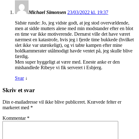
Michael Simonsen
23/03/2022 kl. 19:37
Sidste runde: Jo, jeg vidste godt, at jeg stod overvældende,
men at sidde mutters alene med min modstander efter en blot
en time var ikke motiverende. Dernæst ville det have været
nærmest en katastrofe, hvis jeg i fjerde time bukkede (hvilket
slet ikke var utænkeligt), og vi tabte kampen efter mine
holdkammerater utålmodigt havde ventet på, jeg skulle blive
færdig.
Men super hyggeligt at være med. Eneste anke er den
mishandlede Ribeye vi fik serveret i Esbjerg.
Svar
↓
Skriv et svar
Din e-mailadresse vil ikke blive publiceret.
Krævede felter er
markeret med
*
Kommentar
*