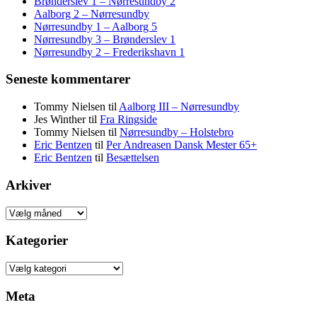
Brønderslev 1 – Nørresundby 2
Aalborg 2 – Nørresundby
Nørresundby 1 – Aalborg 5
Nørresundby 3 – Brønderslev 1
Nørresundby 2 – Frederikshavn 1
Seneste kommentarer
Tommy Nielsen
til
Aalborg III – Nørresundby
Jes Winther
til
Fra Ringside
Tommy Nielsen
til
Nørresundby – Holstebro
Eric Bentzen
til
Per Andreasen Dansk Mester 65+
Eric Bentzen
til
Besættelsen
Arkiver
Arkiver
Kategorier
Kategorier
Meta