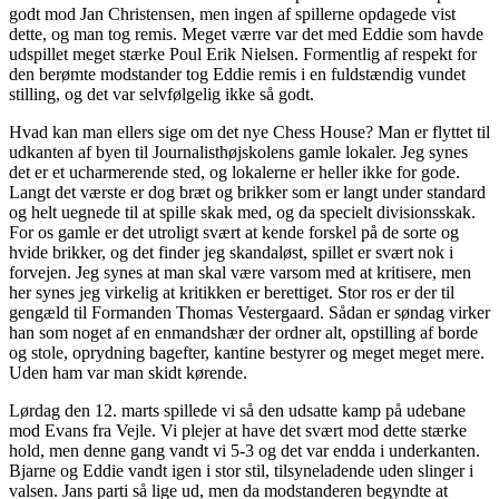
godt mod Jan Christensen, men ingen af spillerne opdagede vist
dette, og man tog remis. Meget værre var det med Eddie som havde
udspillet meget stærke Poul Erik Nielsen. Formentlig af respekt for
den berømte modstander tog Eddie remis i en fuldstændig vundet
stilling, og det var selvfølgelig ikke så godt.
Hvad kan man ellers sige om det nye Chess House? Man er flyttet til
udkanten af byen til Journalisthøjskolens gamle lokaler. Jeg synes
det er et ucharmerende sted, og lokalerne er heller ikke for gode.
Langt det værste er dog bræt og brikker som er langt under standard
og helt uegnede til at spille skak med, og da specielt divisionsskak.
For os gamle er det utroligt svært at kende forskel på de sorte og
hvide brikker, og det finder jeg skandaløst, spillet er svært nok i
forvejen. Jeg synes at man skal være varsom med at kritisere, men
her synes jeg virkelig at kritikken er berettiget. Stor ros er der til
gengæld til Formanden Thomas Vestergaard. Sådan er søndag virker
han som noget af en enmandshær der ordner alt, opstilling af borde
og stole, oprydning bagefter, kantine bestyrer og meget meget mere.
Uden ham var man skidt kørende.
Lørdag den 12. marts spillede vi så den udsatte kamp på udebane
mod Evans fra Vejle. Vi plejer at have det svært mod dette stærke
hold, men denne gang vandt vi 5-3 og det var endda i underkanten.
Bjarne og Eddie vandt igen i stor stil, tilsyneladende uden slinger i
valsen. Jans parti så lige ud, men da modstanderen begyndte at