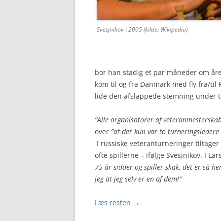
Svesjnikov i 2005 (kilde: Wikipedia)
bor han stadig et par måneder om åre
kom til og fra Danmark med fly fra/ti
lide den afslappede stemning under 
”Alle organisatorer af veteranmesterskab
over
”at der kun var to turneringsledere t
I russiske veteranturneringer tiltag
ofte spillerne – ifølge Svesjnikov. I L
75 år sidder og spiller skak, det er så h
jeg at jeg selv er en af dem!”
Læs resten
→