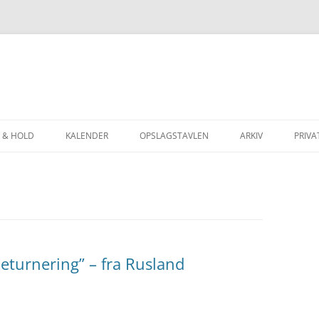
 & HOLD
KALENDER
OPSLAGSTAVLEN
ARKIV
PRIVA
INGEN
JUBILÆUMSSKRIFT 
ERINGEN
MED AAGE TIL OL
NERINGEN
SKAKTUR TIL SLOV
ERINGER
SKAKFERIE I JUGOS
deturnering” – fra Rusland
LINGER
SKAKFERIE I SLOVE
ATER, BRÆTPOINTS
SKAK-OL I BLED 20