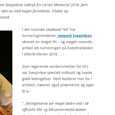
l om Svesjnikovs indtryk fra Larsen Memorial 2018. Jørn
r den nu med nogen forsinkelse. Citater og
ussisk.
I det russiske skakblad ”64” har
turneringsvinderen,
Jevgenij Svesjnikov
,
skrevet en meget fin – og meget rosende –
artikel om turneringen på Katedralskolen
i efterårsferien 2018.
Som regerende verdensmester for 65+
var Svesjnikov specielt indbudt og havde
gode betingelser. Dem kvitterer han for i
artiklen, nævner også præmierne og siger
bl.a
.:
”…betingelserne var meget bedre end i de
officielle VM- og EM-seniormesterskaber.