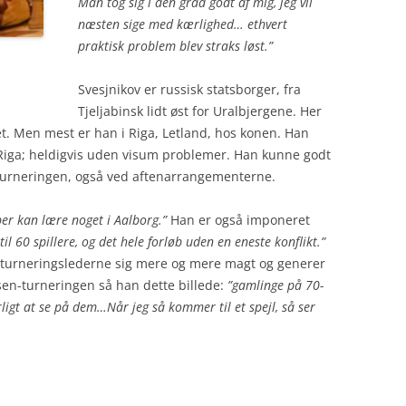
Man tog sig i den grad godt af mig, jeg vil
næsten sige med kærlighed… ethvert
praktisk problem blev straks løst.”
Svesjnikov er russisk statsborger, fra
Tjeljabinsk lidt øst for Uralbjergene. Her
t. Men mest er han i Riga, Letland, hos konen. Han
l Riga; heldigvis uden visum problemer. Han kunne godt
turneringen, også ved aftenarrangementerne.
er kan lære noget i Aalborg.”
Han er også imponeret
il 60 spillere, og det hele forløb uden en eneste konflikt.”
er turneringslederne sig mere og mere magt og generer
arsen-turneringen så han dette billede:
”gamlinge på 70-
erligt at se på dem…Når jeg så kommer til et spejl, så ser