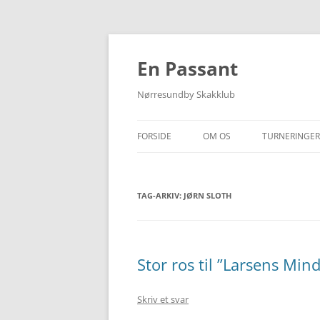
Hop
til
indhold
En Passant
Nørresundby Skakklub
FORSIDE
OM OS
TURNERINGER
FIND VEJ
KLUBTURNER
TAG-ARKIV:
JØRN SLOTH
MEDLEMS-/RATINGLISTE
FORÅRSTURN
SOMMERTUR
ANDRE TURN
Stor ros til ”Larsens Min
HOLDOPSTIL
Skriv et svar
HOLDRESULT