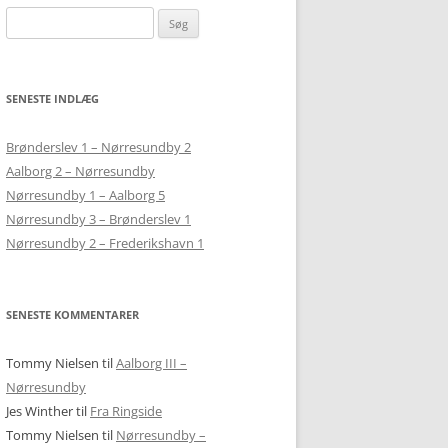
BJERGLANDSBYEN FRAM
Søg
EN BLØDER PÅ BJERGET
SKAKKEN
efter:
DOMZALE
LJUBLJANA – SKAK MED BJERGBEN
GOSTILNA PRI PLANINCU
DRYPSTENSHULER, BJERGTUR OG
SENESTE INDLÆG
KAMNIK OG HJEMREJSE
PÅ UDFLUGT TIL POSTOJNA
HJEMREJSE
Brønderslev 1 – Nørresundby 2
Aalborg 2 – Nørresundby
Nørresundby 1 – Aalborg 5
Nørresundby 3 – Brønderslev 1
Nørresundby 2 – Frederikshavn 1
SENESTE KOMMENTARER
Tommy Nielsen
til
Aalborg III –
Nørresundby
Jes Winther
til
Fra Ringside
Tommy Nielsen
til
Nørresundby –