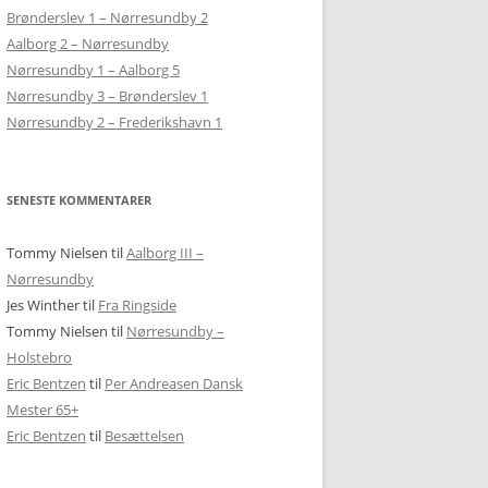
BJERGLANDSBYEN FRAM
Brønderslev 1 – Nørresundby 2
EN BLØDER PÅ BJERGET
SKAKKEN
Aalborg 2 – Nørresundby
DOMZALE
Nørresundby 1 – Aalborg 5
LJUBLJANA – SKAK MED BJERGBEN
GOSTILNA PRI PLANINCU
Nørresundby 3 – Brønderslev 1
DRYPSTENSHULER, BJERGTUR OG
Nørresundby 2 – Frederikshavn 1
KAMNIK OG HJEMREJSE
PÅ UDFLUGT TIL POSTOJNA
HJEMREJSE
SENESTE KOMMENTARER
Tommy Nielsen
til
Aalborg III –
Nørresundby
Jes Winther
til
Fra Ringside
Tommy Nielsen
til
Nørresundby –
Holstebro
Eric Bentzen
til
Per Andreasen Dansk
Mester 65+
Eric Bentzen
til
Besættelsen