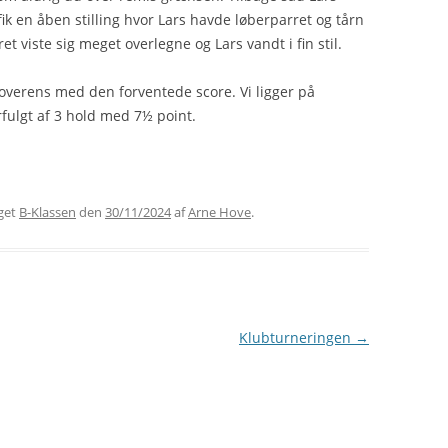
ik en åben stilling hvor Lars havde løberparret og tårn
t viste sig meget overlegne og Lars vandt i fin stil.
overens med den forventede score. Vi ligger på
fulgt af 3 hold med 7½ point.
get
B-Klassen
den
30/11/2024
af
Arne Hove
.
Klubturneringen
→