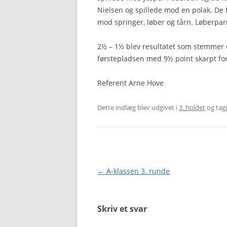
Nielsen og spillede mod en polak. De f
mod springer, løber og tårn. Løberparre
2½ – 1½ blev resultatet som stemmer 
førstepladsen med 9½ point skarpt for
Referent Arne Hove
Dette indlæg blev udgivet i
3. holdet
og tag
Indlægsnavigation
←
A-klassen 3. runde
Skriv et svar