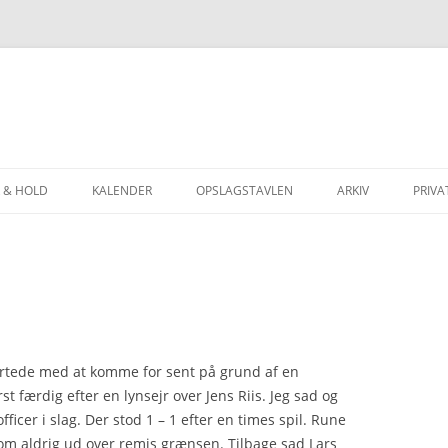
 & HOLD
KALENDER
OPSLAGSTAVLEN
ARKIV
PRIVA
INGEN
JUBILÆUMSSKRIFT 
ERINGEN
MED AAGE TIL OL
NERINGEN
SKAKTUR TIL SLOV
ERINGER
SKAKFERIE I JUGOS
tartede med at komme for sent på grund af en
t færdig efter en lynsejr over Jens Riis. Jeg sad og
LINGER
SKAKFERIE I SLOVE
ficer i slag. Der stod 1 – 1 efter en times spil. Rune
ATER, BRÆTPOINTS
SKAK-OL I BLED 20
om aldrig ud over remis grænsen. Tilbage sad Lars