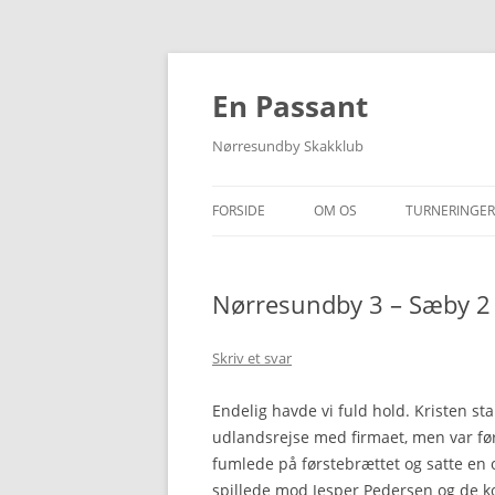
Hop
til
indhold
En Passant
Nørresundby Skakklub
FORSIDE
OM OS
TURNERINGER
FIND VEJ
KLUBTURNER
Nørresundby 3 – Sæby 2
MEDLEMS-/RATINGLISTE
FORÅRSTURN
SOMMERTUR
Skriv et svar
ANDRE TURN
Endelig havde vi fuld hold. Kristen s
udlandsrejse med firmaet, men var førs
HOLDOPSTIL
fumlede på førstebrættet og satte en of
HOLDRESULT
spillede mod Jesper Pedersen og de k