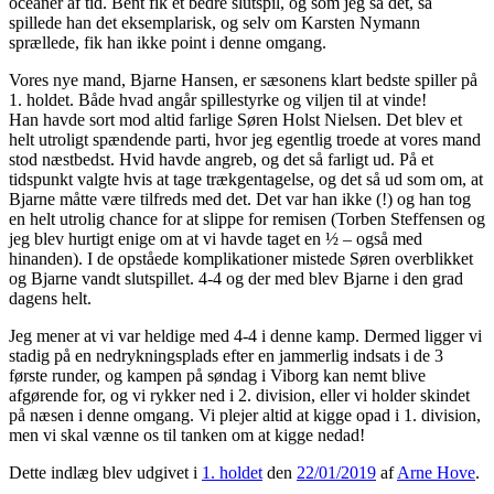
oceaner af tid. Bent fik et bedre slutspil, og som jeg så det, så
spillede han det eksemplarisk, og selv om Karsten Nymann
sprællede, fik han ikke point i denne omgang.
Vores nye mand, Bjarne Hansen, er sæsonens klart bedste spiller på
1. holdet. Både hvad angår spillestyrke og viljen til at vinde!
Han havde sort mod altid farlige Søren Holst Nielsen. Det blev et
helt utroligt spændende parti, hvor jeg egentlig troede at vores mand
stod næstbedst. Hvid havde angreb, og det så farligt ud. På et
tidspunkt valgte hvis at tage trækgentagelse, og det så ud som om, at
Bjarne måtte være tilfreds med det. Det var han ikke (!) og han tog
en helt utrolig chance for at slippe for remisen (Torben Steffensen og
jeg blev hurtigt enige om at vi havde taget en ½ – også med
hinanden). I de opståede komplikationer mistede Søren overblikket
og Bjarne vandt slutspillet. 4-4 og der med blev Bjarne i den grad
dagens helt.
Jeg mener at vi var heldige med 4-4 i denne kamp. Dermed ligger vi
stadig på en nedrykningsplads efter en jammerlig indsats i de 3
første runder, og kampen på søndag i Viborg kan nemt blive
afgørende for, og vi rykker ned i 2. division, eller vi holder skindet
på næsen i denne omgang. Vi plejer altid at kigge opad i 1. division,
men vi skal vænne os til tanken om at kigge nedad!
Dette indlæg blev udgivet i
1. holdet
den
22/01/2019
af
Arne Hove
.