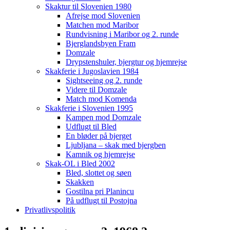
Skaktur til Slovenien 1980
Afrejse mod Slovenien
Matchen mod Maribor
Rundvisning i Maribor og 2. runde
Bjerglandsbyen Fram
Domzale
Drypstenshuler, bjergtur og hjemrejse
Skakferie i Jugoslavien 1984
Sightseeing og 2. runde
Videre til Domzale
Match mod Komenda
Skakferie i Slovenien 1995
Kampen mod Domzale
Udflugt til Bled
En bløder på bjerget
Ljubljana – skak med bjergben
Kamnik og hjemrejse
Skak-OL i Bled 2002
Bled, slottet og søen
Skakken
Gostilna pri Planincu
På udflugt til Postojna
Privatlivspolitik