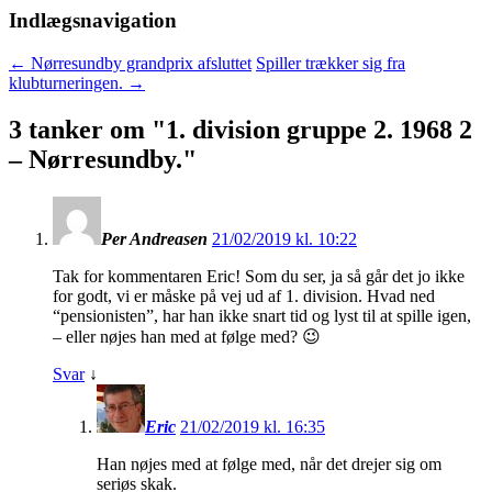
Indlægsnavigation
←
Nørresundby grandprix afsluttet
Spiller trækker sig fra
klubturneringen.
→
3 tanker om "
1. division gruppe 2. 1968 2
– Nørresundby.
"
Per Andreasen
21/02/2019 kl. 10:22
Tak for kommentaren Eric! Som du ser, ja så går det jo ikke
for godt, vi er måske på vej ud af 1. division. Hvad ned
“pensionisten”, har han ikke snart tid og lyst til at spille igen,
– eller nøjes han med at følge med? 😉
Svar
↓
Eric
21/02/2019 kl. 16:35
Han nøjes med at følge med, når det drejer sig om
seriøs skak.