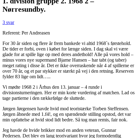
1. division gruppe 2. 1968 2 –
Nørresundby.
3 svar
Referent: Per Andreasen
For 30 år siden og flere år frem bankede vi altid 1968`s førstehold.
De tider er forbi, oven i købet for længe siden. I dag skal vi være
glade for at spille lige op med deres andethold! Alle på vores hold –
minus vores nye supermand Bjarne Hansen – har tabt (og taber)
meget rating i disse år. Det er ikke overraskende når 4 af spillerne er
over 70 år, og et par stykker er stærkt på vej i den retning. Reserven
fylder 83 lige om lidt…..
Vi mødte 1968 2 i Århus den 13. januar – 4 runde i
divisionsturneringen. Her er min korte vurdering af matchen. Lad os
tage partierne i den rækkefølge de sluttede.
Jørgen Jørgensen havde hvid mod teoristærke Torben Steffensen.
Jørgen åbnede med 1.f4!, og en spændende stilling opstod, det var
min opfattelse at hvid stod lidt bedre. Så tog man remis, fair nok.
Jeg havde de hvide brikker mod en anden veteran, Gunnar
Pedersen. Det blev en lang teorivariant hvor jeg formodentlig