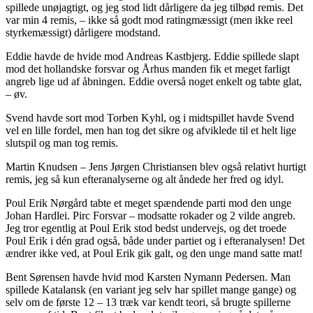
spillede unøjagtigt, og jeg stod lidt dårligere da jeg tilbød remis. Det
var min 4 remis, – ikke så godt mod ratingmæssigt (men ikke reel
styrkemæssigt) dårligere modstand.
Eddie havde de hvide mod Andreas Kastbjerg. Eddie spillede slapt
mod det hollandske forsvar og Århus manden fik et meget farligt
angreb lige ud af åbningen. Eddie overså noget enkelt og tabte glat,
– øv.
Svend havde sort mod Torben Kyhl, og i midtspillet havde Svend
vel en lille fordel, men han tog det sikre og afviklede til et helt lige
slutspil og man tog remis.
Martin Knudsen – Jens Jørgen Christiansen blev også relativt hurtigt
remis, jeg så kun efteranalyserne og alt åndede her fred og idyl.
Poul Erik Nørgård tabte et meget spændende parti mod den unge
Johan Hardlei. Pirc Forsvar – modsatte rokader og 2 vilde angreb.
Jeg tror egentlig at Poul Erik stod bedst undervejs, og det troede
Poul Erik i dén grad også, både under partiet og i efteranalysen! Det
ændrer ikke ved, at Poul Erik gik galt, og den unge mand satte mat!
Bent Sørensen havde hvid mod Karsten Nymann Pedersen. Man
spillede Katalansk (en variant jeg selv har spillet mange gange) og
selv om de første 12 – 13 træk var kendt teori, så brugte spillerne