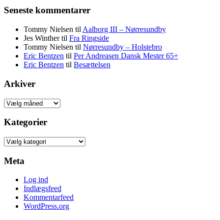
Seneste kommentarer
Tommy Nielsen
til
Aalborg III – Nørresundby
Jes Winther
til
Fra Ringside
Tommy Nielsen
til
Nørresundby – Holstebro
Eric Bentzen
til
Per Andreasen Dansk Mester 65+
Eric Bentzen
til
Besættelsen
Arkiver
Arkiver
Kategorier
Kategorier
Meta
Log ind
Indlægsfeed
Kommentarfeed
WordPress.org