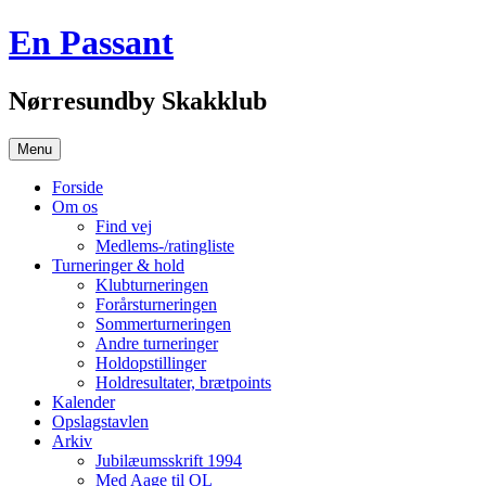
Hop
En Passant
til
indhold
Nørresundby Skakklub
Menu
Forside
Om os
Find vej
Medlems-/ratingliste
Turneringer & hold
Klubturneringen
Forårsturneringen
Sommerturneringen
Andre turneringer
Holdopstillinger
Holdresultater, brætpoints
Kalender
Opslagstavlen
Arkiv
Jubilæumsskrift 1994
Med Aage til OL