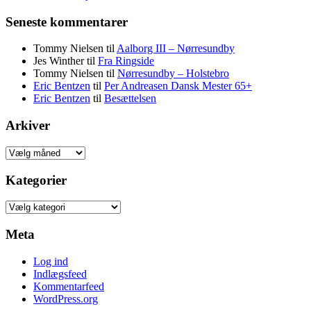
Seneste kommentarer
Tommy Nielsen
til
Aalborg III – Nørresundby
Jes Winther
til
Fra Ringside
Tommy Nielsen
til
Nørresundby – Holstebro
Eric Bentzen
til
Per Andreasen Dansk Mester 65+
Eric Bentzen
til
Besættelsen
Arkiver
Arkiver
Kategorier
Kategorier
Meta
Log ind
Indlægsfeed
Kommentarfeed
WordPress.org