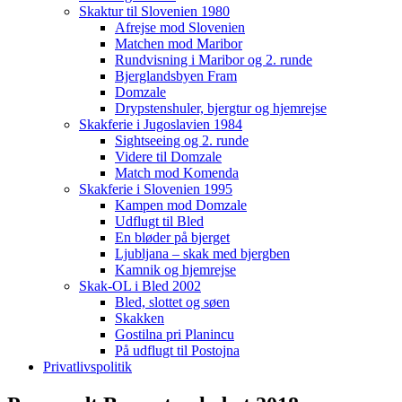
Skaktur til Slovenien 1980
Afrejse mod Slovenien
Matchen mod Maribor
Rundvisning i Maribor og 2. runde
Bjerglandsbyen Fram
Domzale
Drypstenshuler, bjergtur og hjemrejse
Skakferie i Jugoslavien 1984
Sightseeing og 2. runde
Videre til Domzale
Match mod Komenda
Skakferie i Slovenien 1995
Kampen mod Domzale
Udflugt til Bled
En bløder på bjerget
Ljubljana – skak med bjergben
Kamnik og hjemrejse
Skak-OL i Bled 2002
Bled, slottet og søen
Skakken
Gostilna pri Planincu
På udflugt til Postojna
Privatlivspolitik