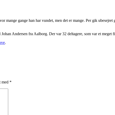
å hvor mange gange han har vundet, men det er mange. Per gik ubesejr
Johan Andersen fra Aalborg. Der var 32 deltagere, som var et meget fin
ove
.
et med
*