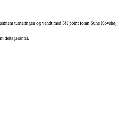
et gennem turneringen og vandt med 5½ point foran Sune Kovshøj
t deltagerantal.