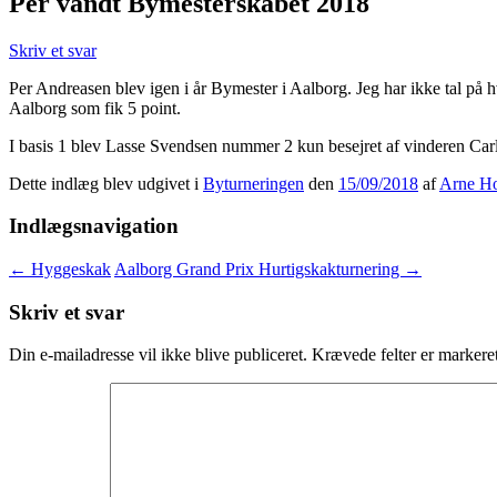
Per vandt Bymesterskabet 2018
Skriv et svar
Per Andreasen blev igen i år Bymester i Aalborg. Jeg har ikke tal p
Aalborg som fik 5 point.
I basis 1 blev Lasse Svendsen nummer 2 kun besejret af vinderen Carl 
Dette indlæg blev udgivet i
Byturneringen
den
15/09/2018
af
Arne H
Indlægsnavigation
←
Hyggeskak
Aalborg Grand Prix Hurtigskakturnering
→
Skriv et svar
Din e-mailadresse vil ikke blive publiceret.
Krævede felter er marker