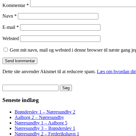
Kommentar
*
Navn
*
E-mail
*
Websted
Gem mit navn, mail og websted i denne browser til næste gang j
Dette site anvender Akismet til at reducere spam.
Læs om hvordan din
Søg
efter:
Seneste indlæg
Brønderslev 1 – Nørresundby 2
Aalborg 2 – Nørresundby
Nørresundby 1 – Aalborg 5
Nørresundby 3 – Brønderslev 1
Nørresundby 2 – Frederikshavn 1