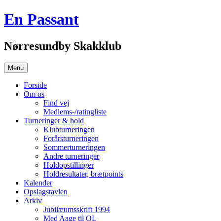
Hop
En Passant
til
indhold
Nørresundby Skakklub
Menu
Forside
Om os
Find vej
Medlems-/ratingliste
Turneringer & hold
Klubturneringen
Forårsturneringen
Sommerturneringen
Andre turneringer
Holdopstillinger
Holdresultater, brætpoints
Kalender
Opslagstavlen
Arkiv
Jubilæumsskrift 1994
Med Aage til OL